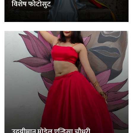
विशेष फोटोसुट
उदयीमान मोडेल एन्डिसा चौधरी