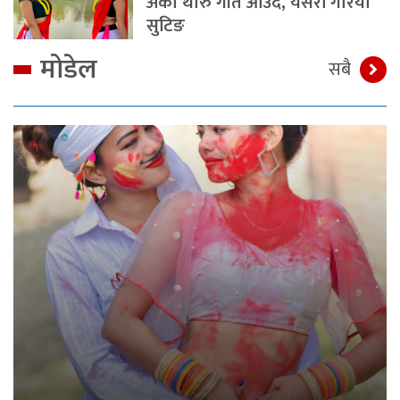
अर्को थारु गीत आउँदै, यसरी गरियो
सुटिङ
मोडेल
सबै