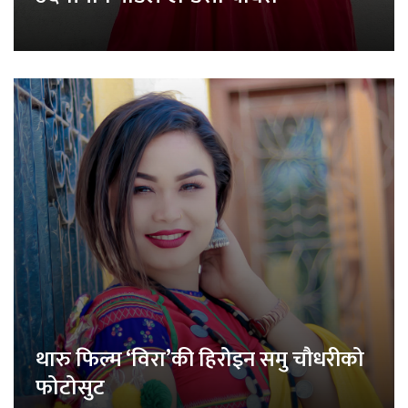
थारु फिल्म ‘विरा’की हिरोइन समु चौधरीको
फोटोसुट