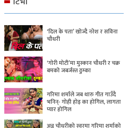
टिभी
‘दिल के पता’ खोज्दै नरेश र सविना
चौधरी
‘गोरी मोटी’मा मुस्कान चौधरी र चक्र
बमको जबर्जस्त ठुम्का
गरिमा शर्माले जब थारु गीत गाउँदै
भनिन्- गोही होइ का होगिल, लागता
प्यार होगिल
अन्नु चौधरीको स्वरमा गरिमा शर्माको