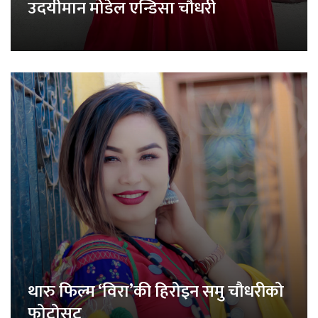
उदयीमान मोडेल एन्डिसा चौधरी
थारु फिल्म ‘विरा’की हिरोइन समु चौधरीको
फोटोसुट