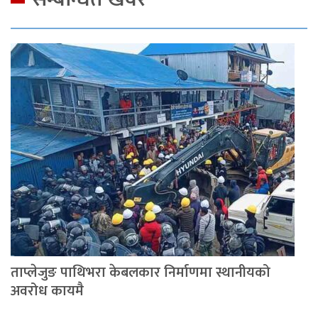
ताप्लेजुङ पाथिभरा केबलकार निर्माणमा स्थानीयको
अवरोध कायमै