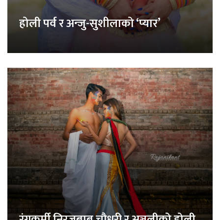
होली पर्व र अन्जु-सुशीलाको ‘प्यार’
रंगकर्मी निरजबाबु चौधरी र अञ्जलीको होली