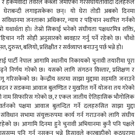
ा र हैकमवादी तवरले कब्जा जमाएका गैरसंघीयतावादी दलहरुले
ई घेराबन्दी लगाइसकेका छन्। यो घेरा तोडी अबको दिनमा
 संविधानमा जनताका अधिकार, न्याय र पहिचान स्थापित गर्नको
ो यथार्थता हो। तेस्रो सिकाई भनेको संघीयता पक्षधरमित्र शक्ति,
िचान गरी सोही अनुसारको ब्यवहार गर्नु पर्ने रहेको छ। चौथो
रुस्त, बलियो, प्रशिक्षीत र सर्वव्याप्त बनाउनु पर्छ भन्ने हो।
 पार्टी नेपाल आगामि स्थानीय निकायको चुनावी तयारीमा पूरा
्ने निर्णय गरेको छ। यसको लागि संगठन विस्तार, प्रशिक्षण र
गरिसकेको छ। केन्द्रीय स्तरमा साझा मुद्दामा सहमति जनाउने
दन र सडकमा आवाज बुलण्डित र मुखरित गर्ने योजना तय गरेको
को नाम सिफारिस गरेको छ, र एकल जातीय ऐतिहासिक भौगोलिक
्तनको पक्षमा आवाज बुलन्दित गर्ने दलहरुसित साझा मुद्दा
ंविधान सभामा संयुक्तरुपमा कार्य गर्न गराउनको लागि संघीय
हेको छ। आगामि दिनमा हुने चुनावी अभियानमा कुनै पनि पक्षले
हाससम्म पनि गर्न नसकुन भन्ने हिसावले कारबाहीको कठघरामा