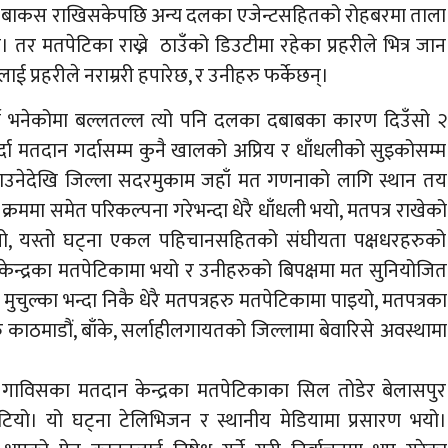
मतपत्र बाकस राखिसकेपछि अन्य दलका एजेन्टसहितको रोहबरमा ताला
। तर मतपेटिका राख्ने ठाउँको डिउटीमा रहेका प्रहरीले भित्र जान
ई प्रहरीले नराम्ररी हपारेछ, र उनीहरु फर्केछन्।
ने भनेकोमा बल्लतल्ल त्यो पनि दलका दबाबका कारण दिउँसो २
ेर्दा मतदान गर्दासम्म कुनै खालको अप्रिय र धाँधलीको सुइकोसम्म
ठाउनेदेखि जिल्ला सदरमुकाम जहाँ मत गणनाको लागि स्थान तय
क्रममा समेत परिकल्पना गरेभन्दा धेरै धाँधली भयो, मतपत्र राखेको
ो, यस्तो घट्ना एकल पहिचानसहितको संघीयता पक्षधरहरुको
ेन्द्रका मतपेटिकामा भयो र उनीहरुको बिपक्षमा मत सुनियोजित
 मुचुल्का भन्दा निकै धेरै मतपत्रहरु मतपेटिकामा पाइयो, मतपत्रका
 काठमाडौं, बाँके, सर्लाहीलगायतको जिल्लामा बेवारिसे अवस्थामा
ाविसका मतदान केन्द्रका मतपेटिकाका सिल तोडेर बेलासपुर
भेटियो। यो घट्ना टेलिभिजन र स्थानीय मेडियामा प्रसारण भयो।