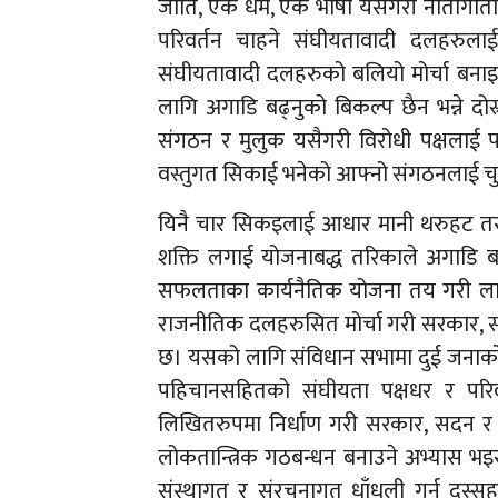
जाति, एक धर्म, एक भाषा यसैगरी नातागोत
परिवर्तन चाहने संघीयतावादी दलहरुला
संघीयतावादी दलहरुको बलियो मोर्चा बनाइ
लागि अगाडि बढ्नुको बिकल्प छैन भन्ने दोस्र
संगठन र मुलुक यसैगरी विरोधी पक्षलाई पह
वस्तुगत सिकाई भनेको आफ्नो संगठनलाई चुस्त, दु
यिनै चार सिकइलाई आधार मानी थरुहट तराई
शक्ति लगाई योजनाबद्ध तरिकाले अगाडि बढ
सफलताका कार्यनैतिक योजना तय गरी लागू 
राजनीतिक दलहरुसित मोर्चा गरी सरकार, स
छ। यसको लागि संविधान सभामा दुई जना
पहिचानसहितको संघीयता पक्षधर र परिवर
लिखितरुपमा निर्धाण गरी सरकार, सदन र स
लोकतान्त्रिक गठबन्धन बनाउने अभ्यास भइर
संस्थागत र संरचनागत धाँधली गर्न दुस्स