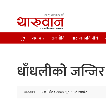
२०८३ साउन २२ गते
Leading Newsportal from Tharu Community Nepal.
समाचार
राजनीति
थारू जनप्रतिनिधि
धाँधलीको जन्जिर
थारूवान
प्रकाशित : २०७० पुष ८ गते १०:४२