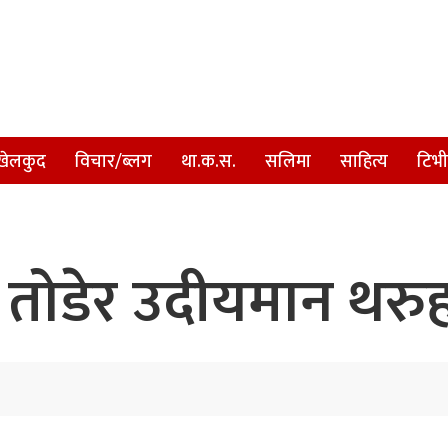
खेलकुद
विचार/ब्लग
था.क.स.
सलिमा
साहित्य
टिभी
 तोडेर उदीयमान थरु