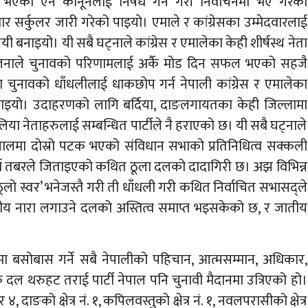
ी भएको ऐन कानूनलाई निषेध गर्ने गरी निर्वाचनमा भए गरेका
र सर्कुलर जारी गरेको पाइयो। एमाले र कांग्रेसका उम्मेदवारलाई
नाइयो। यी सबै घट्नाले कांग्रेस र एमालेका केही शीर्षस्थ नेता
योजनाले चुनावको परिणामलाई अर्कै मोड दिन सफल भएको सहजै
ुनावको धाँधलीलाई धाकछोप गर्न नेपाली कांग्रेस र एमालेका
नाइयो। उदाहरणको लागि बर्दिया, दाङलगायतका केही जिल्लामा
बलिया नेताहरुलाई सम्बन्धित पार्टीले नै हराएको छ। यी सबै घट्नाले
ेपालमा दोस्रो पटक भएको संविधान सभाको प्रतिनिधित्व सक्कली
र्ण तबरले जिताइएको कथित ठूला दलको दादागिरी छ। अझ विभिन्न
ूलो स्वर’ भनेजस्तै गरी ती धाँधली गरी कथित निर्वाचित सभासद्ले
 र जातीय नारा लगाउने दलको अस्तित्व समाप्त भइसकेको छ, र जातीय
बसोबास गर्ने सबै नेपालीको पहिचान, आत्मसम्मान, अधिकार,
ल थरुहट तराई पार्टी नेपाल पनि चुनावी मैदानमा उत्रिएको हो।
१ र ४, दाङको क्षेत्र नं. १, कपिलवस्तुको क्षेत्र नं. १, नवलपरासीको क्षेत्र