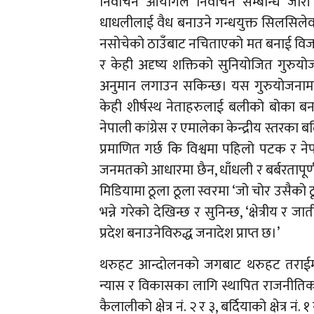
निर्वाचन आयोगले निर्वाचन सम्बन्धि जार
धाधलीलाई वैध बनाउने गन्धयुक्त सिलसिलेवा
नसोचेको ठाउँबाट नचिताएको मत बनाई विजयी ब
र केही अदृष्य शक्तिको सुनियोजित गुरु
अनुमान लगाउन सकिन्छ। यस गुरुयोजनामा च
केही शीर्षस्थ नेताहरुलाई बलीको बोका ब
नेपाली कांग्रेस र एमालेका केन्द्रीय स्तरका 
प्रमाणित गर्छ कि विश्वमा पहिलो पटक र न
जनमतको आधारमा छैन, धाँधली र बर्बरतापू
मिडियामा ठूला ठूला स्वरमा ‘जो चोर उसैको ठ
भन्ने गरेको देखिन्छ र सुनिन्छ, ‘क्षेत्रीय
प्रदेश बनाउनेविरुद्ध जनादेश प्राप्त छ।’
थरुहट आन्दोलनको जगबाट थरुहट तराईमा 
न्यास र विकासका लागि स्थापित राजनीतिक द
कैलालीको क्षेत्र नं. २ र ३, बर्दियाको क्षेत्र नं. 