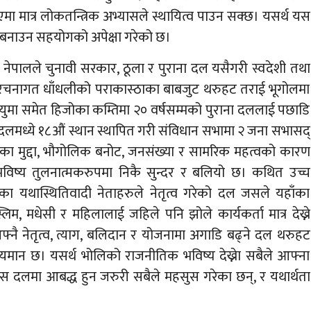
ा मात्र लोकतन्त्रिक अभ्यासले स्थायित्व पाउन सक्छ। यसर्थ यस
बनाउन सहयोगको अपेक्षा गरेको छ।
 नेपालले चुनावी सरकार, ठूला र पुराना दल यसैगरी स्वदेशी तथा
 र संरचनागत धाँधलीको पराकास्ठाका बाबजुट थरुहट तराई भूगोलमा
युमा समेत हिजोका कम्तिमा २० वर्षसम्मको पुराना दललाई पछाडि
दलमध्ये १८औं स्थान स्थापित गरी संविधान सभामा २ जना सभासद्
मुद्दा, भौगोलिक बनोट, जनसंख्या र सामरिक महत्वको कारण
विष्य तुलनात्मकरुपमा निकै सुन्दर र बलियो छ। कथित उच्च
ा यथास्थितिवादी नेताहरुले नेतृत्व गरेको दल जसले यहाँका
िम, मधेसी र महिलालाई जहिले पनि झोले कार्यकर्ता मात्र देख्ने
आफ्नै नेतृत्व, त्याग, बलिदान र योजनामा अगाडि बढ्ने दल थरुहट
यमान छ। यसर्थ भोलिको राजनीतिक भविष्य देख्नेा सबैले आफ्ना
 यस दलमा आबद्ध हुन जरुरी सबैले महसुस गरेका छन्, र यथार्थता