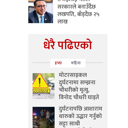
सरकारले बनाउँदैछ
लखपति, बाँड्दैछ २५
लाख
धेरै पढिएको
हप्ता
महिना
मोटरसाइकल
दुर्घटनामा सम्झना
चौधरीको मृत्यु,
विनोद चौधरी घाइते
दुर्घटनापछि आशाराम
थारुको उद्धार गर्नुको
सट्टा साथी