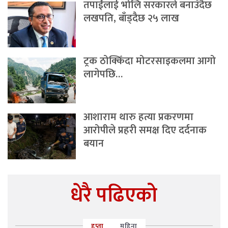
तपाईंलाई भोलि सरकारले बनाउँदैछ
लखपति, बाँड्दैछ २५ लाख
ट्रक ठोक्किँदा मोटरसाइकलमा आगो
लागेपछि…
आशाराम थारु हत्या प्रकरणमा
आरोपीले प्रहरी समक्ष दिए दर्दनाक
बयान
धेरै पढिएको
हप्ता
महिना