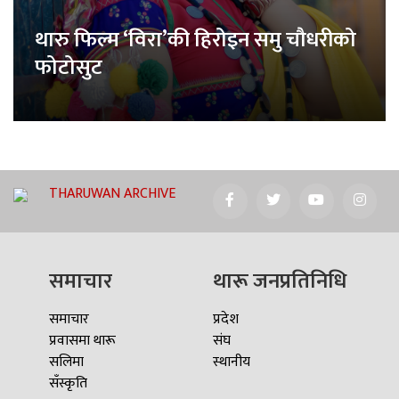
थारु फिल्म ‘विरा’की हिरोइन समु चौधरीको
फोटोसुट
THARUWAN ARCHIVE
समाचार
थारू जनप्रतिनिधि
समाचार
प्रदेश
प्रवासमा थारू
संघ
सलिमा
स्थानीय
सँस्कृति