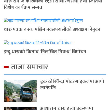
थारु समाज कास्कीको ११औं साधारणसभा तथा जितिया
विशेष कार्यक्रम सम्पन्न
थारु पत्रकार संघ पश्चिम नवलपरासीको अध्यक्षमा रेनुका
इन्दु थारुको किताब ‘निलम्बित निवन्ध’ बिमोचन
ताजा समाचार
ट्रक ठोक्किँदा मोटरसाइकलमा आगो
लागेपछि…
आशाराम थारु हत्या प्रकरणमा