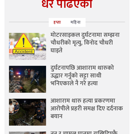
धेरै पढिएको
हप्ता
महिना
मोटरसाइकल दुर्घटनामा सम्झना
चौधरीको मृत्यु, विनोद चौधरी
घाइते
दुर्घटनापछि आशाराम थारुको
उद्धार गर्नुको सट्टा साथी
भनिएकाले नै गरे हत्या
आशाराम थारु हत्या प्रकरणमा
आरोपीले प्रहरी समक्ष दिए दर्दनाक
बयान
नुन र चामल पातमा राखिदिएकै