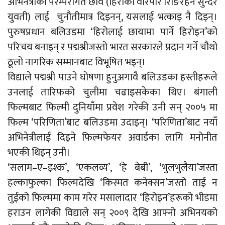
अभिनेत्रीको परम्परागत छवि (हिरोको वरिपरि रिङिरहने सुन्दर
युवती) लाई चुनौतीमात्र दिइनन्, यसलाई भत्काइ नै दिइन्।
पुरुषप्रधान बलिउडमा ‘हिरोलाई छायामा पार्ने हिरोइन’को
परिचय बनाइन् र पद्मश्रीजस्तो भारत सरकारले प्रदान गर्ने चौथो
ठूलो नागरिक सम्मानबाट विभूषित भइन्।
विद्याले पद्मश्री पाउने घोषणा हुनुअगावै बलिउडका हस्तीहरूले
उनलाई तारिफको चुलीमा चढाइसकेका थिए। बंगाली
फिल्मबाट फिल्मी दुनियाँमा प्रवेश गरेकी उनी सन् २००५ मा
फिल्म ‘परिणिता’बाट बलिउडमा उदाइन्। ‘परिणिता’बाट नयाँ
अभिनेत्रीलाई दिइने फिल्मफेयर अवार्डका लागि मनोनीत
भएकी थिइन् उनी।
‘सलाम–ए–इश्क’, ‘एकलव्य’, ‘हे बेबी’, ‘भुलभुलैया’जस्ता
हल्काफुल्का फिल्मदेखि ‘किस्मत कनेक्सन’जस्तो ताई न
तुईको फिल्ममा काम गरेर मसालादार ‘हिरोइन’हरूको भीडमा
हराउन लागेकी विद्याले सन् २००९ देखि आफ्नो अभिनयको