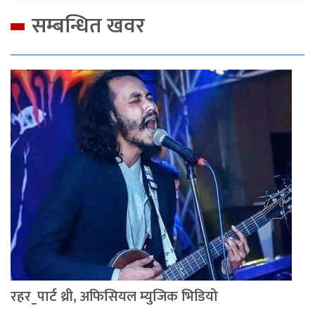
सम्बन्धित खवर
रहर_पार्ट थ्री, अफिसियल म्युजिक भिडियो