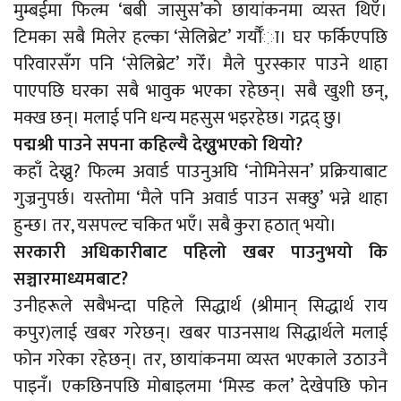
मुम्बईमा फिल्म ‘बबी जासुस’को छायांकनमा व्यस्त थिएँ।
टिमका सबै मिलेर हल्का ‘सेलिब्रेट’ गर्यौँा। घर फर्किएपछि
परिवारसँग पनि ‘सेलिब्रेट’ गरेँ। मैले पुरस्कार पाउने थाहा
पाएपछि घरका सबै भावुक भएका रहेछन्। सबै खुशी छन्,
मक्ख छन्। मलाई पनि धन्य महसुस भइरहेछ। गद्गद् छु।
पद्मश्री पाउने सपना कहिल्यै देख्नुभएको थियो?
कहाँ देख्नु? फिल्म अवार्ड पाउनुअघि ‘नोमिनेसन’ प्रक्रियाबाट
गुज्रनुपर्छ। यस्तोमा ‘मैले पनि अवार्ड पाउन सक्छु’ भन्ने थाहा
हुन्छ। तर, यसपल्ट चकित भएँ। सबै कुरा हठात् भयो।
सरकारी अधिकारीबाट पहिलो खबर पाउनुभयो कि
सञ्चारमाध्यमबाट?
उनीहरूले सबैभन्दा पहिले सिद्धार्थ (श्रीमान् सिद्धार्थ राय
कपुर)लाई खबर गरेछन्। खबर पाउनसाथ सिद्धार्थले मलाई
फोन गरेका रहेछन्। तर, छायांकनमा व्यस्त भएकाले उठाउनै
पाइनँ। एकछिनपछि मोबाइलमा ‘मिस्ड कल’ देखेपछि फोन