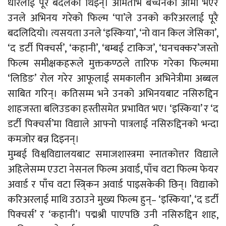
धारलाई पूरै बदलेकी थिइन्। अमिताभ बच्चनको आमा भएर
उनले अभिनय गरेको फिल्म ‘पा’ले उनको करिअरलाई पूरै
बदलिदियो। त्यसयता उनले ‘इस्किया’, ‘नो वान किल जेसिका’,
‘द डर्टी पिक्चर्स’, ‘कहानी’, ‘बम्बई टाकिज’, ‘घनचक्कर’जस्तो
फिल्म समीक्षकहरूले मुक्तकण्ठले तारिफ गरेका फिल्ममा
‘लिडिङ’ रोल गरेर आफूलाई समकालीन अभिनेत्रीमा अब्बल
साबित गरिन्। कतिसम्म भने उनको अभिनयबाट नसिरुद्दिन
शाहजस्ता बलिउडका हस्तीसमेत प्रभावित भए। ‘इस्किया’ र ‘द
डर्टी पिक्चर्स’मा विद्याले आफ्नो पात्रलाई नसिरुद्दिनको भन्दा
कमजोर बन्न दिइनन्।
मुम्बई विश्वविद्यालयबाट समाजशास्त्रमा स्नातकोत्तर विद्याले
अहिलेसम्म एउटा नेसनल फिल्म अवार्ड, पाँच वटा फिल्म फेयर
अवार्ड र पाँच वटा स्त्रि्कन अवार्ड पाइसकेकी छिन्। विद्याको
करिअरलाई माथि उठाउने मुख्य फिल्म हुन्– ‘इस्किया’, ‘द डर्टी
पिक्चर्स’ र ‘कहानी’। पद्मश्री पाएपछि उनी नसिरुद्दिन शाह,