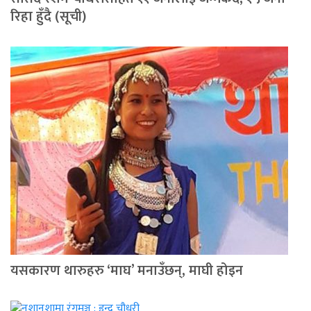
रिहा हुँदै (सूची)
यसकारण थारुहरु ‘माघ’ मनाउँछन्, माघी होइन