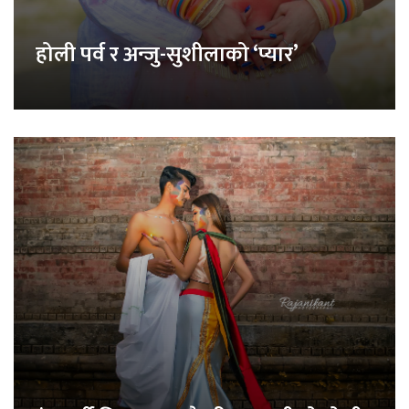
होली पर्व र अन्जु-सुशीलाको ‘प्यार’