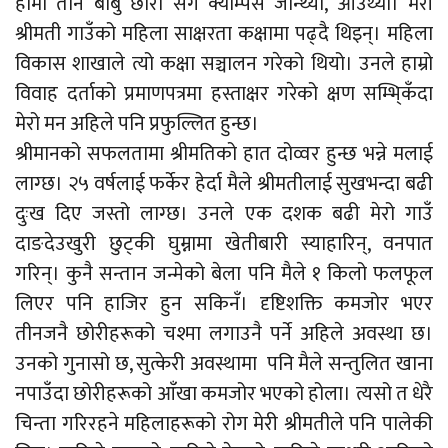
हामी तीन बाबु छोरा सँगै क्याम्पस जान्थ्यौँ, आउँथ्यौ। मेरी
श्रीमती गाउँको महिला साक्षरता कक्षामा पढ्दै थिइन्। महिला
विकास शाखाले त्यो कक्षा सञ्चालन गरेको थियो। उनले हाम्रो
विवाह दर्ताको प्रमाणपत्रमा हस्ताक्षर गरेको क्षण सम्भि्कँदा
मेरो मन अहिले पनि प्रफुल्लित हुन्छ।
श्रीमानको सफलतामा श्रीमतिको हात दोव्वर हुन्छ भन्ने मलाई
लाग्छ। २५ वर्षलाई फर्केर हेर्दा मैले श्रीमतीलाई सुखभन्दा बढी
दुःख दिए जस्तो लाग्छ। उनले एक दशक बढी मेरो गाउँ
दाङदेउखुरी छुट्की घुम्नामा खेतीबारी स्याहारिन्, वनपात
गरिन्। कुनै सन्तान जन्मेको बेला पनि मैले १ किलो फलफूल
लिएर पनि हाजिर हुन सकिनँ। दृष्टिशक्ति कमजोर भएर
तीनजनै छोरीहरूको चश्मा लगाउनै पर्ने अहिले अवस्था छ।
उनको गुनासो छ, सुत्केरी अवस्थामा पनि मैले सन्तुलित खाना
नपाउँदा छोरीहरूको आँखा कमजोर भएको होला। त्यसो त धेरै
चिन्ता गरिरहने महिलाहरूको रोग मेरी श्रीमतीले पनि पालेकी