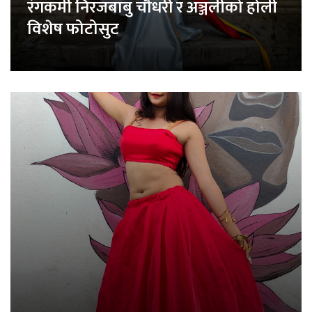
रंगकर्मी निरजबाबु चौधरी र अञ्जलीको होली
विशेष फोटोसुट