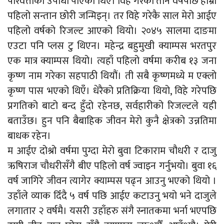
परिवेत्ताको उपाधी पाएको थिएँ। विहे गरेको तीन वर्षपछि हाम्रो
पहिलो सन्तान छोरी जन्मिइन्। तर विहे गरेकै साल मेरो आईए
पहिलो वर्षको रिजल्ट आएको थियो। २०४५ सालमा दाङमा
एउटा पनि प्लस टु थिएन। महेन्द्र बहुमुखी क्याम्पस भरतपुर
एक मात्र क्याम्पस थियो। त्यहाँ पहिलो वर्षमा करीब १३ जना
कृष्ण नाम गरेका सहपाठी थियौं। ती सबै कृष्णमध्ये म एक्लो
कृष्ण पास भएको थिएँ। धेरैको प्रतिक्रिया थियो, विहे गरेपछि
प्रगतिको बाटो बन्द हुँदो रहेनछ, सर्वहारीको रिजल्टले यही
बताउँछ। हुन पनि बैबाहिक जीवन मेरो कुनै क्षेत्रको उन्नतिमा
बाधक रहेन।
म आईए दोश्रो वर्षमा पुग्दा मेरो बुवा टिकाराम चौधरी र दाजु
ऋषिराज चौधरीसँगै बीए पहिलो वर्ष ज्वाइन गर्नुभयो। बुवा १६
वर्ष जागिरे जीवन त्यागेर क्याम्पस पढ्न आउनु भएको थियो ।
उहाँले व्याक दिँदै ५ वर्ष पछि आईए कटाउनु भयो भने दाजुले
लगातार २ वर्षमै। यसरी उहाँहरु संगै स्नातकमा भर्ना भएपछि