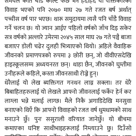
समयले कति चाँडै कोल्टे फेर्छ भने हेर्दाहेर्दै यो पंक्तिकारको
विवाह भएको पनि २०७० माघ २७ गते रजत बर्ष अर्थात्
पच्चीस वर्ष पार भएछ। थारू समुदायमा त्यसै पनि चाँडै विवाह
गर्ने चलन छ। यो ज्यान आईए पहिलो वर्षको जाँच दिइ सकेर
सत्र वर्षको अल्लारे उमेरमा २०४५ साल माघ २७ गते पञ्चै बाजा
बजाएर डोली चढेर दुलही भित्र्याएको थियो। अहिले वैवाहिक
जीवनको प्रमाणपत्रको रुपमा ३ छोरी छन्, जो वीवीएसदेखि
हाइस्कूलसम्म अध्ययनरत छन्। थाहा छैन, जीवनको घुम्तीमा
उनीहरूले कहिले, कस्ता जीवनसाथी रोज्ने हुन्।
धेरैलाई यो लेख ब्यक्तिगत गनथन लाग्न सक्ला। तर धेरै
बिबाहितहरुलाई यो लेखले आफ्नो जीवनलाई फर्केर हेर्न कर
लाग्ला भन्ने मलाई लाग्छ। मैले निकै अगाडिदेखि मनसुवा
बनाएको थिएँ कि आफ्नो विवाहको रजत वर्ष धुमधामको साथ
मनाउने छुँ। पुनः ससुराली वरियात जानेछुँ। यो बीचमा
कमाएका घनिष्ट साथीभाइहरूलाई निम्त्याउने छु। दिउँसो