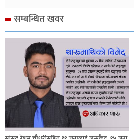
सम्बन्धित खवर
सांसद रेशम चौधरीसहित ११ जनालाई जन्मकैद, १५ जना