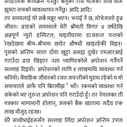
साहित्यिक कार्यक्रम गर्नेछु। बेलुकी रात्री भोजका साथ थारू
झुमरा नाचको व्यवस्थापन गर्नेछु। आदि आदि।
तर समयलाई यो सबै मञ्जुर भएन। भनाई नै छ, सोचेजस्तो हुन्न
जीवन। ढाडको समस्याले मेरी श्रीमती विगत ४ वर्षदेखि
अन्नपूर्ण न्यूरो हस्पिटल, माइतीघरमा डा.वसन्त पन्तको
रेखदेखमा बीच–बीचमा छाडेर औषधी खाइरहेकी थिइन्।
पुसको अन्तिम साता दाँया खुट्टा असह्य दुखेर एमआरआई
गराउँदा ढाड खिइएर नशा च्यापिएकोले अपरेशन गर्नैपर्ने
सल्लाह दिइयो। अपरेशनको लागि १ लाखमाथि व्यवस्था गर्न
भनियो। वैवाहिक जीवनको रजत जयन्तीको मुडमा रहेको म यो
समाचारले आफै पनि बिरामीझंै भएँ। रकमको व्यवस्था गर्न
सकेको भए तुरुन्त अपरेशन पनि गराउँदो हुँ। तर नेपालका ती
पत्रकार भाग्यमानी होलान्, जसको बैंक खातामा सदैव एक
लाख मौजुद रहन्छ।
धेरै साथीभाईहरूसँग सल्लाह लिँदा अपरेशन अन्तिम उपाय