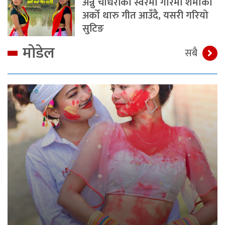
अन्नु चौधरीको स्वरमा गरिमा शर्माको
अर्को थारु गीत आउँदै, यसरी गरियो
सुटिङ
मोडेल
सबै