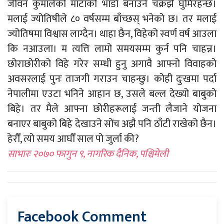
जीवन कुमालेको माटाको भाँडो बनाउने चक्रझैँ घुमिरहन्छ।
मलाई ज्योतिषीले ८० वर्षसम्म बाँच्छस् भनेको छ। तर मलाई
ज्योतिषमा विश्वास लाग्दैन। थाहा छैन, विहेको स्वर्ण वर्ष आउला
कि नआउला। म त्यत्ति लामो समयसम्म कुर्न पनि चाहन्न।
छोराछोरीको विहे गरेर सम्धी हुनु अगावै आफ्नो विवाहको
अवसरलाई पुनः ताजगी गराउन चाहन्छु। कोही दुःखमा पर्दा
नेपालीमा एउटा भनिने आहान छ, उसले बल्ल देख्यो बाबुको
बिहे। तर मैले आफ्ना छोरीहरूलाई जन्ती लैजाने योजना
बनाएर बाबुको बिहे देखाउने सोंच अझै पनि ठाँटी राखेको छैन।
हेरौँ, त्यो समय आघौँ साल पो जुर्ला की?
साभारः २०७० फागुन ९, नागरिक दैनिक, पश्चिमेली
Facebook Comment