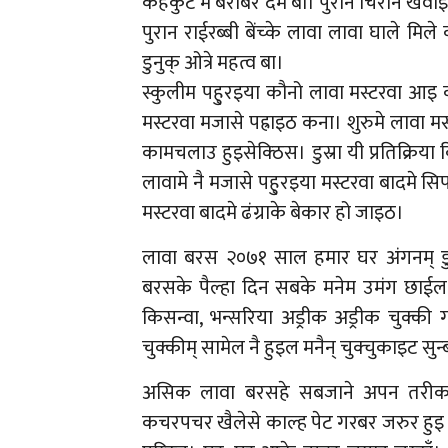
कहकुट मे बराबर दम बा। पुरान चिरान खवाइ
पुरान राईरब्बी बेंच्के लावा लावा घाले म
डुनुक् ओत्रे महत्व बा।
स्कुलीम पहु्रइया कौनो लावा मस्टरवा आइ कले
मस्टरवा मजासे पह्राइठ कना। शुरुमे लावा मस्ट
कामचलाउ हुइसेक्ठिस। डुस्रा यी प्रतिक्रिया क
लावामे नै मजासे पहु्रइया मस्टरवा बादमे सिपा
मस्टरवा बादमे ढंग्राके बेकार हो जाइठ।
लावा बरस २०७१ साल हमार घर अंगनम् डुह्
बरसके पैल्हा दिन सबके मनेम उमंग छाईल रह
किसन्वा, भन्सरिया अड्रीक अड्रीक चुक्की 
चुक्कीम् सामेल नै हुइल मनैन् चुक्चुकाइट सुन
असिक लावा बरसहे सबजाने अपन तरीकासे स
कचरपचर खैलेसे काल्ह पेट गरबर जरुर हुइ कैहक