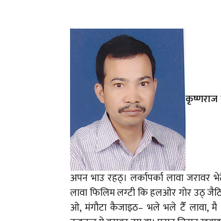
कृष्णराज 
अपन भाउ रहठ्। लर्कापर्का लावा जरावर भेटैठा
लावा फिलिम लग्टी कि हलओर गोर उठ् जैठिन्
ओ, मंगौटा कैजाइठ– भले भले टैँ लावा, मै 