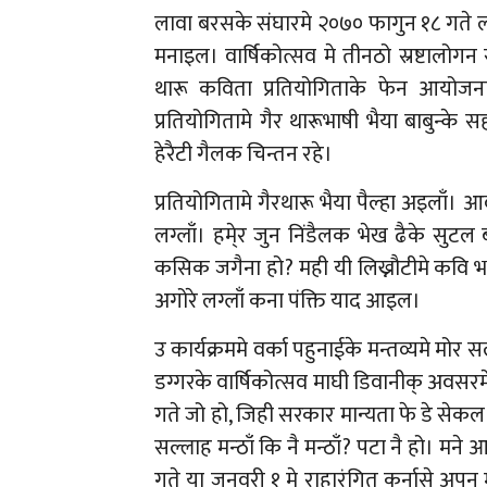
लावा बरसके संघारमे २०७० फागुन १८ गते ला
मनाइल। वार्षिकोत्सव मे तीनठो स्रष्टालोग
थारू कविता प्रतियोगिताके फेन आयोजना क
प्रतियोगितामे गैर थारूभाषी भैया बाबुन्के
हेरैटी गैलक चिन्तन रहे।
प्रतियोगितामे गैरथारू भैया पैल्हा अइलाँ। 
लग्लाँ। हमे्र जुन निंडैलक भेख ढैके सुटल
कसिक जगैना हो? मही यी लिख्नौटीमे कवि भा
अगोरे लग्लाँ कना पंक्ति याद आइल।
उ कार्यक्रममे वर्का पहुनाईके मन्तव्यमे मो
डग्गरके वार्षिकोत्सव माघी डिवानीक् अवसर
गते जो हो, जिही सरकार मान्यता फे डे सेकल
सल्लाह मन्ठाँ कि नै मन्ठाँ? पटा नै हो। मन
गते या जनवरी १ मे राहारंगित कर्नासे अपन 