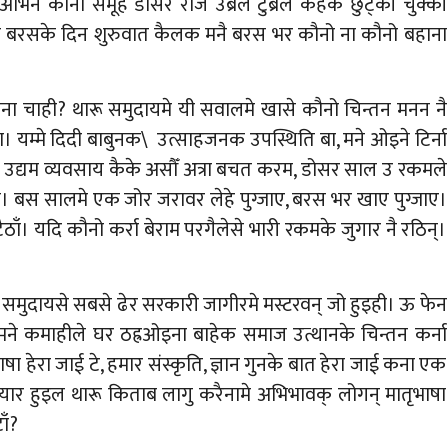
 अभिन कौनो समूह डोसर रोज उब्रल टुब्रल कैहके छुट्की चुक्की
 लावा बरसके दिन शुरुवात कैलक मनै बरस भर कौनो ना कौनो बहाना
ना चाही? थारू समुदायमे यी सवालमे खासे कौनो चिन्तन मनन नै
 यम्मे दिदी बाबुनक\ उत्साहजनक उपस्थिति बा, मने ओइने टिर्ना
छोट उद्यम व्यवसाय कैके असौँ अत्रा बचत करम, डोसर साल उ रकमले
बस सालमे एक जोर जरावर लेहे पुग्जाए, बरस भर खाए पुग्जाए।
बिटैठाँ। यदि कौनो कर्रा बेराम परगैलेसे भारी रकमके जुगार नै रठिन्।
ू समुदायसे सबसे ढेर सरकारी जागीरमे मस्टरवन् जो हुइही। ऊ फेन
ने कमाहीले घर ठह्रओइना बाहेक समाज उत्थानके चिन्तन कर्ना
षा हेरा जाई टे, हमार संस्कृति, ज्ञान गुनके बात हेरा जाई कना एक
 तयार हुइल थारू किताब लागु करैनामे अभिभावक् लोगन् मातृभाषा
ाँ?