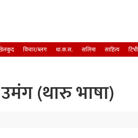
खेलकुद
विचार/ब्लग
था.क.स.
सलिमा
साहित्य
टिभी
उमंग (थारु भाषा)