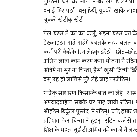
पुग्ठिन्। घर–घर आके नम्बर लगाइ लग्ठाँ।
बनाई भिर पर्ठा। बस् हेर्बी, चुक्की खाके
चुक्की खैटीक् खैटी।
गैल बरस मै का का कर्लु, अइना बरस का कै
डेख्जाइठ। गाउँ गाउँमे बचतके लहर चलल बा।
कर्रा परी कैहेके रिन लेहक् डरैठाँ। छोट–
असिन लावा काम करम कना योजना नै रठिन। 
ओत्रेमे ना सुर ना चिन्ता, हँसी खुसी जिन्गी 
बस् उहे हो जात्तिसे मुरै लेहे जाइ परजैठिन्।
गाउँक् साधारण किसान्के बात का लेहे। थार
अपवादबाहेक सबके घर पाई जाग्री रठिन। म
ओइठेन बिर्कुल फूर्सद नै रठिन्। यदि हमार भा
प्रतिशत फेन चिन्ता नै हुइन्। रटिन कलेसे
शिक्षाके महत्व बुझैटी अभियानमे का जे नै लग्ट