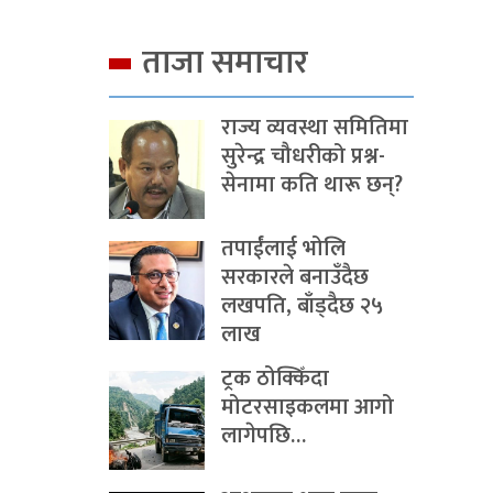
ताजा समाचार
राज्य व्यवस्था समितिमा
सुरेन्द्र चौधरीको प्रश्न-
सेनामा कति थारू छन्?
तपाईंलाई भोलि
सरकारले बनाउँदैछ
लखपति, बाँड्दैछ २५
लाख
ट्रक ठोक्किँदा
मोटरसाइकलमा आगो
लागेपछि…