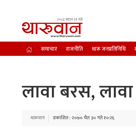
२०८३ साउन २१ गते
Leading Newsportal from Tharu Community Nepal.
समाचार
राजनीति
थारू जनप्रतिनिधि
लावा बरस, लावा 
थारूवान
प्रकाशित : २०७० चैत ३० गते १०:२६