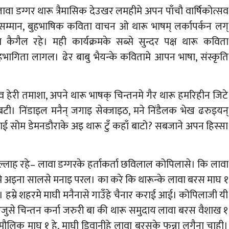
वा डग्गर थारू त्रैमासिक देउखर लमहीमे अपन पाँचौ वार्षिकोत्सव
न सम्मान, बुहभाषिक कविता वाचन ओ थारू भाषम् लर्कापर्कन लग्
ैगैल रहे। मही कार्यक्रमके सब्से सुन्दर पक्ष थारू कविता
 सहभागिता लागल। ढेर बाबु भैयन्के कवितामे आपन भाषा, संस्कृति
आव हेरी तमाशा, अपने थारू भाषक् चिन्तनमे गैर थारू हमरिहीन जिटे
 बटी। निंडाइल मनैन् जगाइ सेक्जाइठ, मने निंडैलक भेख ढरुइयन्
ई सोम डेमनडौराके अइ थारू टुँ कहाँ बाटो? सबजाने अपन हिस्सा
र सल्लाह रहे– लावा डग्गरके हर्ताकर्ता छविलाल कोपिलासे। कि लावा
मे अइना सालसे मनाइ परल। का करे कि थारून्के लावा बरस माघ १
। हम्रे शहरमे माघी मनैनासे गाउँहे चैनार कराई आई। कोपिलाजी यी
े आजुसे चिन्तन कर्ना जरुरी बा की थारू समुदाय लावा बरस वैशाख १
मौलिक माघ १ हे, माघी डिवानीहे लावा बरसके फुन्ना लगैना चाही।