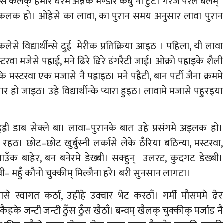
स कलक् हमार घरेम अन्नके भण्डार कबु ना टुटे। गरज परल बेलम्
िले कलक हो। ओहेसे का लावा, का पुरान समय अनुसार लावा पुरान
से विद्यार्थीन्से दुई मेरीक प्रतिक्रिया आइठ । पहिला, यी लावा
रवा मजेसे पह्राई, मने ढिरे ढिरे ढंगरैटी जाई। ओक्रो पह्राइके शैली
ि मस्टरवा एक मजासे नै पह्राइठ। मने पह्रैटी, बान पर्टी जैना क्रममे
र हो जाइठ। उहे विद्यार्थीन्के प्यारा हुइठ। लावामे मजासे पहु्रइया
री डाब सेक्ले बा। लावा–पुरानके बात उहे प्रसंगमे अइलक हो।
ठ। छोट–छोट खुर्बुस्नी लर्कासे लेके ठँरिया बठिन्या, मस्टरवा,
गाउँक बाहेर, बन बनेरमे डेख्बी। सक्हुन् उलरट, कुदगट डेख्बी।
्बी– महुँ कौनो चुक्कीम् मिल्जैना हरे। बरी सुनसान लागटा।
्वागत कर्ठा, उहीहे उक्वार भेट करठाँ। गर्मी मौसममे ढेर
े जन्टी जन्टी ठुँस ठुँस खैठाँ। बन्वम् खैलक् चुक्कीक् मर्जाड नै