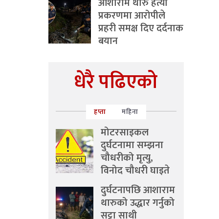
आशाराम थारु हत्या
प्रकरणमा आरोपीले
प्रहरी समक्ष दिए दर्दनाक
बयान
धेरै पढिएको
हप्ता
महिना
मोटरसाइकल
दुर्घटनामा सम्झना
चौधरीको मृत्यु,
विनोद चौधरी घाइते
दुर्घटनापछि आशाराम
थारुको उद्धार गर्नुको
सट्टा साथी