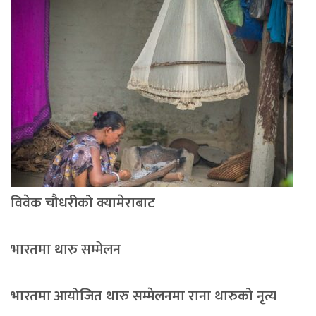
विवेक चौधरीको क्यामेराबाट
भारतमा थारु सम्मेलन
भारतमा आयोजित थारु सम्मेलनमा राना थारुको नृत्य