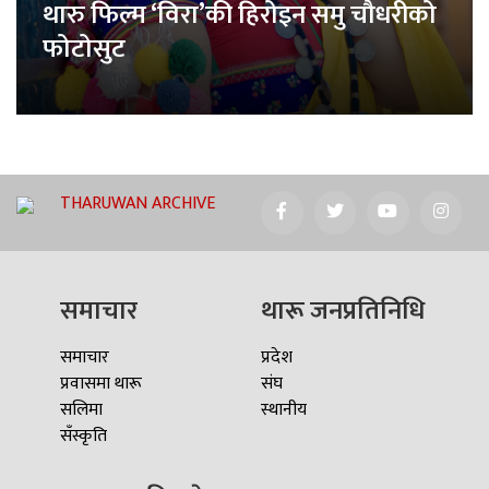
थारु फिल्म ‘विरा’की हिरोइन समु चौधरीको
फोटोसुट
THARUWAN ARCHIVE
समाचार
थारू जनप्रतिनिधि
समाचार
प्रदेश
प्रवासमा थारू
संघ
सलिमा
स्थानीय
सँस्कृति