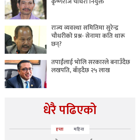
कृष्णराज चौधरी नियुक्त
राज्य व्यवस्था समितिमा सुरेन्द्र
चौधरीको प्रश्न- सेनामा कति थारू
छन्?
तपाईंलाई भोलि सरकारले बनाउँदैछ
लखपति, बाँड्दैछ २५ लाख
धेरै पढिएको
हप्ता
महिना