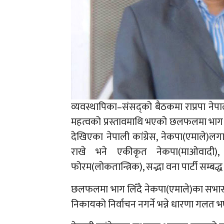
व्यवस्थापिका–संसद्को बैठकमा राप्रपा नेप
महत्वको प्रस्तावमाथि भएको छलफलमा भाग ल
देखिएका नेपाली कांग्रेस, नेकपा(एमाले)ल
राखे भने एकीकृत नेकपा(माओवादी
फोरम(लोकतान्त्रिक), सद्भा वना पार्टी सम्बद
छलफलमा भाग लिँदै नेकपा(एमाले)का सभासद् राजे
निकायको निर्वाचन नगर्ने भन्ने धारणा गलत भ