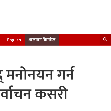
English
थारूवान किनमेल
द् मनोनयन गर्न
र्वाचन कसरी