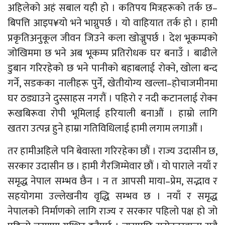
अहिलेको अहं सबाल यही हो । कतिपय मित्रहरूको तर्क छ–
बिपत्ति आइप¥यो भने भाग्नुपर्छ । यो वाहियात तर्क हो । हामी
प्रकृतिअनुकूल जीवन जिउने कला खोज्नुपर्छ । देश भूकम्पको
जोखिममा छ भने अब भूकम्प प्रतिरोधक घर बनाउँ । बाढीले
डुबान गरिरहेको छ भने पानीको बहाबलाई रोक्ने, खोला बन्द
गर्ने, सडकका नालीहरू पुर्ने, खेतीयोग्य खल्ला–होचाजमीनमा
घर ठड्याउने दुस्साहस नगरौं । पहिरो र नदी कटानलाई रोक्न
रूखबिरूवा रोपी भूमिलाई हरियाली बनाऔं । हाम्रो लागि
खतरा उत्पन्न हुने हाम्रा गतिविधिलाई हामी लगाम लगाऔं ।
तर हामीअहिले पनि बेवास्ता गरिरहेका छौं । राज्य उदासीन छ,
सरकार उदासीन छ । हामी गैरजिम्मेवार छौं । यो पाराले नयाँ र
समृद्ध नेपाल सम्भव छैन । न त आपसी माया–प्रेम, सद्भाव र
सहयोगमा उल्लेखनीय वृद्धि सम्भव छ । नयाँ र समृद्ध
नेपालको निर्माणको लागि राज्य र सरकार पहिलो पक्ष हो जो