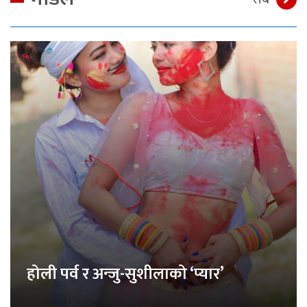
होली पर्व र अन्जु-सुशीलाको ‘प्यार’