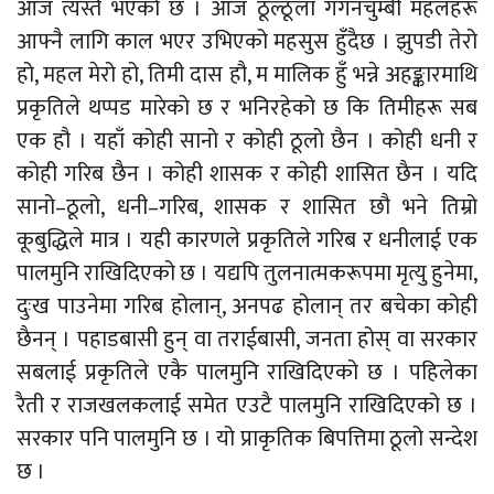
आज त्यस्तै भएको छ । आज ठूल्ठूला गगनचुम्बी महलहरू
आफ्नै लागि काल भएर उभिएको महसुस हुँदैछ । झुपडी तेरो
हो, महल मेरो हो, तिमी दास हौ, म मालिक हुँ भन्ने अहङ्कारमाथि
प्रकृतिले थप्पड मारेको छ र भनिरहेको छ कि तिमीहरू सब
एक हौ । यहाँ कोही सानो र कोही ठूलो छैन । कोही धनी र
कोही गरिब छैन । कोही शासक र कोही शासित छैन । यदि
सानो–ठूलो, धनी–गरिब, शासक र शासित छौ भने तिम्रो
कूबुद्धिले मात्र । यही कारणले प्रकृतिले गरिब र धनीलाई एक
पालमुनि राखिदिएको छ । यद्यपि तुलनात्मकरूपमा मृत्यु हुनेमा,
दुःख पाउनेमा गरिब होलान्, अनपढ होलान् तर बचेका कोही
छैनन् । पहाडबासी हुन् वा तराईबासी, जनता होस् वा सरकार
सबलाई प्रकृतिले एकै पालमुनि राखिदिएको छ । पहिलेका
रैती र राजखलकलाई समेत एउटै पालमुनि राखिदिएको छ ।
सरकार पनि पालमुनि छ । यो प्राकृतिक बिपत्तिमा ठूलो सन्देश
छ ।