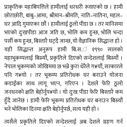
प्राकृतिक महाबिपत्तिले हामीलाई धरधरी रूवाएको छ । हामी
छोराछोरी, बाबु–आमा, श्रीमान–श्रीमति, नाति–नातिना, महल–
घर आदि गुमाएका छौं । हामीलाई ठूलो पीडा छ । तर मानिसमा
भएको दुःखपीडा आज जति छ, भोलि कम हुन्छ, भोलि भन्दा
पर्सी कम हुन्छ, बिस्तारै घट्दै जान्छ, यो वैज्ञानिक सिद्धान्त हो ।
यही सिद्धान्त अनुरूप हामी बि.स.ं १९९० सालको
महाभूकम्पलाई बिस्र्यौं, प्रकृतिले दिएको सन्देशलाई बिस्र्यौं ।
नेपाल भूकम्पको जोखिममा छ भन्ने कुरा धेरैले ग¥यौं, सरकारले
पनि ग¥यो । तर भूकम्प प्रतिरोधक घर बनाउने योजना
कडाईका साथ लागू भएन, गरिएन । देशले फेरि ठूलो
जनधनको क्षति बेहोर्नुप¥यो । यो दुःख पीडा फेरि बिस्तारै कम
हुँदै जानेछ । हामी फेरि भूकम्प प्रतिरोधक घर बनाउन बिस्र्यौं
भने भोलिका दिनमा क्षति बेहोर्नुपर्छ, सत्य यही हो ।
त्यसैले प्रकृतिले दिएको सन्देशलाई अब देशले ग्रहण गर्न