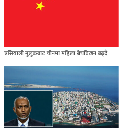
एसियाली मुलुकबाट चीनमा महिला बेचबिखन बढ्दै