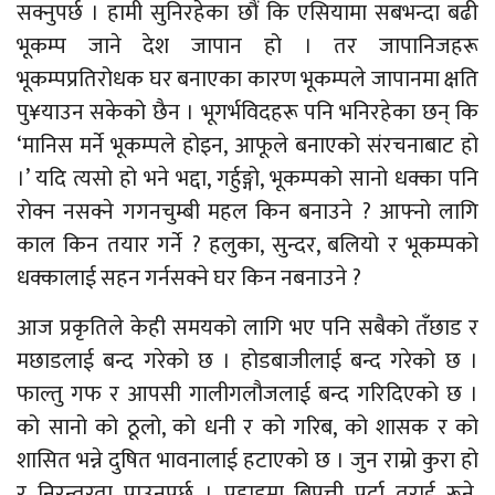
सक्नुपर्छ । हामी सुनिरहेका छौं कि एसियामा सबभन्दा बढी
भूकम्प जाने देश जापान हो । तर जापानिजहरू
भूकम्पप्रतिरोधक घर बनाएका कारण भूकम्पले जापानमा क्षति
पु¥याउन सकेको छैन । भूगर्भविदहरू पनि भनिरहेका छन् कि
‘मानिस मर्ने भूकम्पले होइन, आफूले बनाएको संरचनाबाट हो
।’ यदि त्यसो हो भने भद्दा, गर्हुङ्गो, भूकम्पको सानो धक्का पनि
रोक्न नसक्ने गगनचुम्बी महल किन बनाउने ? आफ्नो लागि
काल किन तयार गर्ने ? हलुका, सुन्दर, बलियो र भूकम्पको
धक्कालाई सहन गर्नसक्ने घर किन नबनाउने ?
आज प्रकृतिले केही समयको लागि भए पनि सबैको तँछाड र
मछाडलाई बन्द गरेको छ । होडबाजीलाई बन्द गरेको छ ।
फाल्तु गफ र आपसी गालीगलौजलाई बन्द गरिदिएको छ ।
को सानो को ठूलो, को धनी र को गरिब, को शासक र को
शासित भन्ने दुषित भावनालाई हटाएको छ । जुन राम्रो कुरा हो
र निरन्तरता पाउनुपर्छ । पहाडमा बिपत्ती पर्दा तराई रूने,