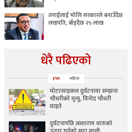
तपाईंलाई भोलि सरकारले बनाउँदैछ
लखपति, बाँड्दैछ २५ लाख
धेरै पढिएको
हप्ता
महिना
मोटरसाइकल दुर्घटनामा सम्झना
चौधरीको मृत्यु, विनोद चौधरी
घाइते
दुर्घटनापछि आशाराम थारुको
उद्धार गर्नुको सट्टा साथी