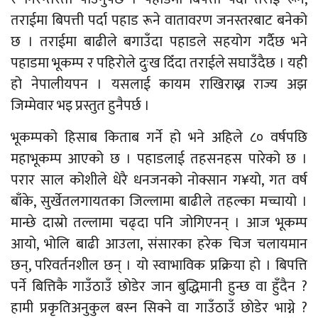
तराईमा बिपत्ती पर्दा पहाड रूने वातावरण जनस्तरबाट बनेको
छ । तराईमा बाढीले बगाउँदा पहाडले सहयोग गर्दैछ भने
पहाडमा भूकम्प र पहिरोले दुःख दिँदा तराईले सघाउँदैछ । यही
हो नेपालीयपन । यसलाई कायम राखिराख्न राज्य अझ
जिम्मेवार भइ प्रस्तुत हुनैपर्छ ।
भूकम्पको हिसाब किताब गर्ने हो भने अहिले ८० वर्षपछि
महाभूकम्प आएको छ । पहाडलाई तहसनहस पारेको छ ।
परार साल कोशीले धेरै धनजनको नोक्सान ग¥यो, गत वर्ष
बाँके, सुर्खेतलगायतका जिल्लामा बाढीले तहल्का मच्चायो ।
मान्छे दास्रो तल्लामा चढ्दा पनि जोगिएनन् । आज भूकम्प
आयो, भोलि बाढी आउला, संसारका हरेक चिज चलायमान
छन्, परिवर्तनशील छन् । यो स्वाभाविक प्रक्रिया हो । बिपत्ति
पर्ने बित्तिकै गाउँठाउँ छोडेर जान बुद्धिमानी हुन्छ वा हुँदैन ?
हामी प्रकृतिअनुकुल बस्न सिक्ने वा गाउँठाउँ छोडेर भाग्ने ?