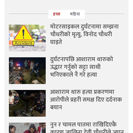
हप्ता
महिना
मोटरसाइकल दुर्घटनामा सम्झना
चौधरीको मृत्यु, विनोद चौधरी
घाइते
दुर्घटनापछि आशाराम थारुको
उद्धार गर्नुको सट्टा साथी
भनिएकाले नै गरे हत्या
आशाराम थारु हत्या प्रकरणमा
आरोपीले प्रहरी समक्ष दिए दर्दनाक
बयान
नुन र चामल पातमा राखिदिएकै
कारण जालिना देवी चौधरीले ज्यान