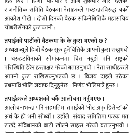
दिँदै थिए । हिजो बिहीबार र आज शुक्रबार जारी दलको
राजनीतिक समिति बैठकमा नेताहरुले गच्छदारविरुद्ध चर्को
आक्रोश पोखे । दोस्रो दिनको बैठक सकिनेबित्तिकै महासचिव
चौधरीसँगको कुराकानी :
तपाईको पार्टीको बैठकमा के-के कुरा भएको छ ?
अध्यक्षज्यूले हिजो बैठक सुरु हुनेबित्तिकै आफ्नो कुरा राख्नुभयो
। थरुहटविनाको सीमांकनमा चित्त नबुझे पनि राष्ट्रको
परिस्थिति हेरेर हस्ताक्षर गरेको बताउनुभयो । नेता साथीहरुले
आफ्नो कुरा राखिसक्नुभएको छ । विजय दाइले उठेका
प्रश्नमाथि भोलि जवाफ दिनुहुनेछ । निर्णय भोलिमात्रै हुन्छ ।
तपाईंहरुले अध्यक्षको चर्कै आलोचना गर्नुभएछ ।
आलोचनाभन्दा पनि सहमतिमा तपाईंको ‘नोट अफ् डिसेन्ट’ को
अर्थ के हो भनी सोध्यौं । उहाँले संवाद समितिमा फरक मत
राख्दै संविधानको बाटो खोल्ने साहस गरेको बताउनुभयो ।