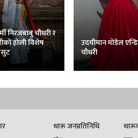
र्मी निरजबाबु चौधरी र
लीको होली विशेष
उदयीमान मोडेल एन्ड
सुट
चौधरी
ार
थारू जनप्रतिनिधि
थारू