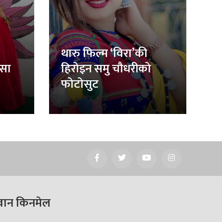
थारु फिल्म ‘विरा’की
िसा
हिरोइन समु चौधरीको
फोटोसुट
वान किनमेल