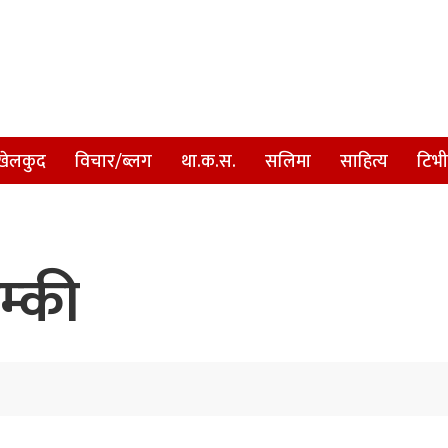
खेलकुद
विचार/ब्लग
था.क.स.
सलिमा
साहित्य
टिभी
म्की