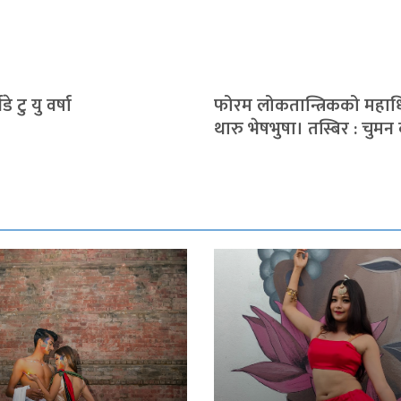
थडे टु यु वर्षा
फोरम लोकतान्त्रिकको महाध
थारु भेषभुषा। तस्बिर : चुमन 