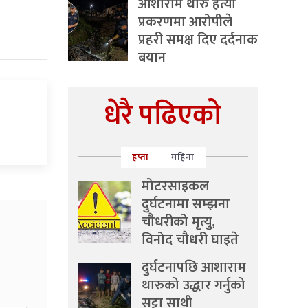
आशाराम थारु हत्या
प्रकरणमा आरोपीले
प्रहरी समक्ष दिए दर्दनाक
बयान
धेरै पढिएको
हप्ता
महिना
मोटरसाइकल
दुर्घटनामा सम्झना
चौधरीको मृत्यु,
विनोद चौधरी घाइते
दुर्घटनापछि आशाराम
थारुको उद्धार गर्नुको
सट्टा साथी