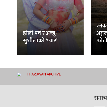
रंगक
होली पर्व र अन्जु-
अञ्ज
सुशीलाको ‘प्यार’
फोटो
THARUWAN ARCHIVE
समाच