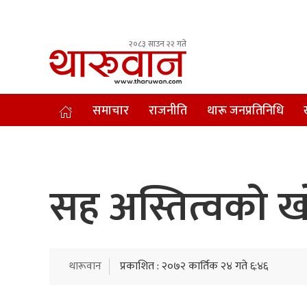
२०८३ साउन २२ गते
Leading Newsportal from Tharu Community Nepal.
समाचार
राजनीति
थारू जनप्रतिनिधि
सह अस्तित्वको 
थारूवान
प्रकाशित : २०७२ कार्तिक २४ गते ६:४६