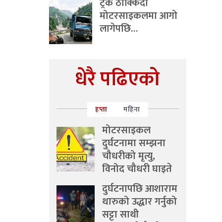
ट्रक ठोक्किँदा
मोटरसाइकलमा आगो
लागेपछि…
धेरै पढिएको
हप्ता
महिना
मोटरसाइकल
दुर्घटनामा सम्झना
चौधरीको मृत्यु,
विनोद चौधरी घाइते
दुर्घटनापछि आशाराम
थारुको उद्धार गर्नुको
सट्टा साथी