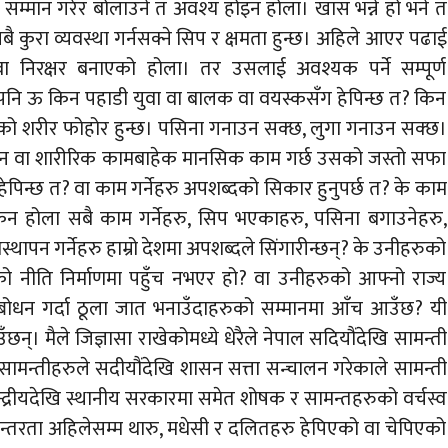
म्मान गरेर बोलाउने त अवश्य होइन होला। खास भन्ने हो भने त
कुरा व्यवस्था गर्नसक्ने सिप र क्षमता हुन्छ। अहिले आएर पढाई
वा निरक्षर बनाएको होला। तर उसलाई अवश्यक पर्ने सम्पूर्ण
 पनि ऊ किन पहाडी युवा वा बालक वा वयस्कसँग हेपिन्छ त? किन
्छेको शरीर फोहोर हुन्छ। पसिना गनाउन सक्छ, लुगा गनाउन सक्छ।
दैन वा शारीरिक कामबाहेक मानसिक काम गर्छ उसको जस्तो सफा
ेपिन्छ त? वा काम गर्नेहरु अपशब्दको सिकार हुनुपर्छ त? के काम
 किन होला सबै काम गर्नेहरु, सिप भएकाहरु, पसिना बगाउनेहरु,
यवस्थापन गर्नेहरु हाम्रो देशमा अपशब्दले सिंगारीन्छन्? के उनीहरुको
को नीति निर्माणमा पहुँच नभएर हो? वा उनीहरुको आफ्नो राज्य
बोधन गर्दा ठूला जात भनाउँदाहरुको सम्मानमा आँच आउँछ? यी
लगाउँछन्। मैले जिज्ञासा राखेकोमध्ये धेरैले नेपाल सदियौंदेखि सामन्ती
ामन्तीहरुले सदीयौंदेखि शासन सत्ता सन्चालन गरेकाले सामन्ती
न्द्रीयदेखि स्थानीय सरकारमा समेत शोषक र सामन्तहरुको वर्चस्व
न्तरता अहिलेसम्म थारु, मधेसी र दलितहरु हेपिएको वा चेपिएको