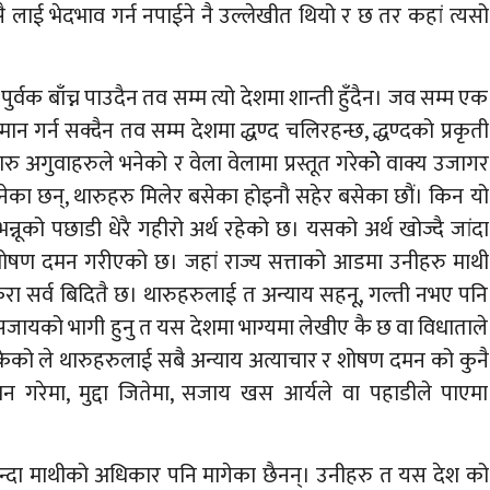
 लाई भेदभाव गर्न नपाईने नै उल्लेखीत थियो र छ तर कहां त्यसो
र्वक बाँच्न पाउदैन तव सम्म त्यो देशमा शान्ती हुँदैन। जव सम्म एक
मान गर्न सक्दैन तव सम्म देशमा द्धण्द चलिरहन्छ, द्धण्दको प्रकृती
रु अगुवाहरुले भनेको र वेला वेलामा प्रस्तूत गरेकोे वाक्य उजागर
भनेका छन्, थारुहरु मिलेर बसेका होइनौ सहेर बसेका छौं। किन यो
न्नूको पछाडी धेरै गहीरो अर्थ रहेको छ। यसको अर्थ खोज्दै जांदा
ी शोषण दमन गरीएको छ। जहां राज्य सत्ताको आडमा उनीहरु माथी
ा सर्व बिदितै छ। थारुहरुलाई त अन्याय सहनू, गल्ती नभए पनि
र सजायको भागी हुनु त यस देशमा भाग्यमा लेखीए कै छ वा विधाताले
ीसकेको ले थारुहरुलाई सबै अन्याय अत्याचार र शोषण दमन को कुनै
न गरेमा, मुद्दा जितेमा, सजाय खस आर्यले वा पहाडीले पाएमा
न्दा माथीको अधिकार पनि मागेका छैनन्। उनीहरु त यस देश को