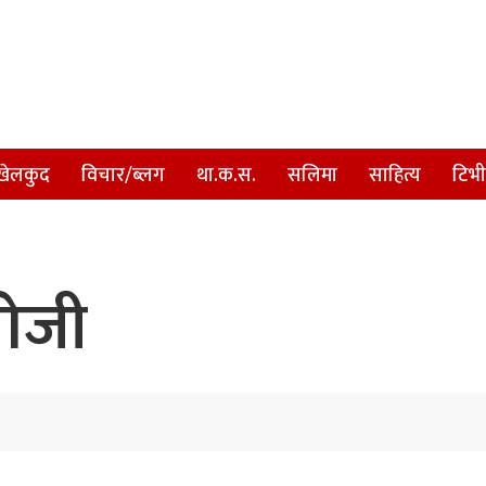
खेलकुद
विचार/ब्लग
था.क.स.
सलिमा
साहित्य
टिभी
खोजी