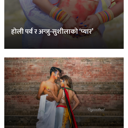
होली पर्व र अन्जु-सुशीलाको ‘प्यार’