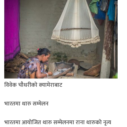
विवेक चौधरीको क्यामेराबाट
भारतमा थारु सम्मेलन
भारतमा आयोजित थारु सम्मेलनमा राना थारुको नृत्य