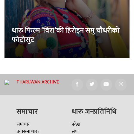
थारु फिल्म ‘विरा’की हिरोइन समु चौधरीको
फोटोसुट
THARUWAN ARCHIVE
समाचार
थारू जनप्रतिनिधि
समाचार
प्रदेश
प्रवासमा थारू
संघ