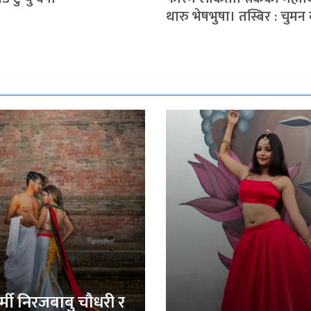
थारु भेषभुषा। तस्बिर : चुमन 
र्मी निरजबाबु चौधरी र