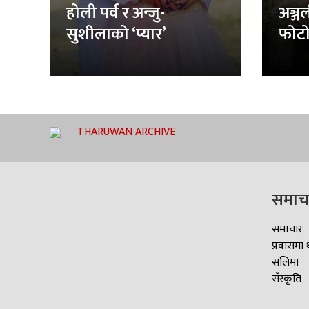
होली पर्व र अन्जु-
अञ्ज
सुशीलाको ‘प्यार’
फोटो
THARUWAN ARCHIVE
समाच
समाचार
प्रवासमा 
सलिमा
सँस्कृति