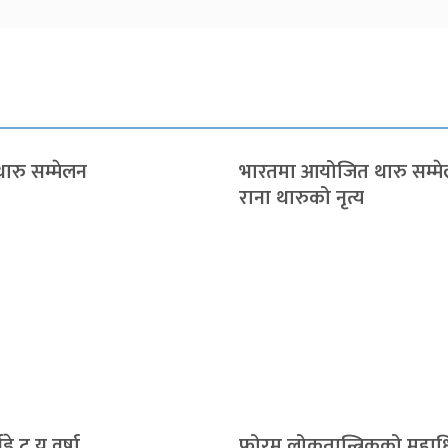
ारु सम्मेलन
भारतमा आयोजित थारु सम्म
राना थारुको नृत्य
थडे टु यु वर्षा
फोरम लोकतान्त्रिकको महाध