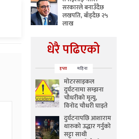
सरकारले बनाउँदैछ
लखपति, बाँड्दैछ २५
लाख
धेरै पढिएको
हप्ता
महिना
मोटरसाइकल
दुर्घटनामा सम्झना
चौधरीको मृत्यु,
विनोद चौधरी घाइते
दुर्घटनापछि आशाराम
थारुको उद्धार गर्नुको
सट्टा साथी