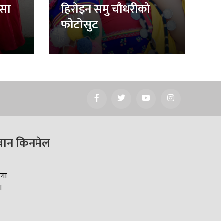
िसा
हिरोइन समु चौधरीको
फोटोसुट
वान किनमेल
ँगा
ा