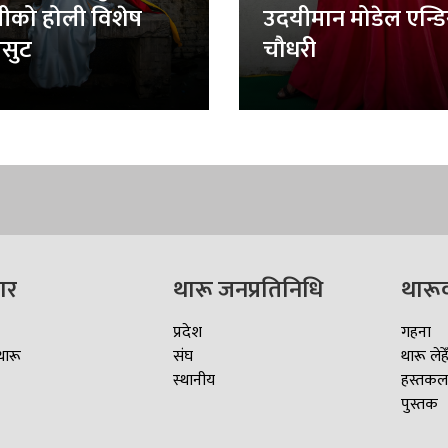
लीको होली विशेष
उदयीमान मोडेल एन्ड
सुट
चौधरी
ार
थारू जनप्रतिनिधि
थारू
प्रदेश
गहना
थारू
संघ
थारू लेहे
स्थानीय
हस्तकल
पुस्तक