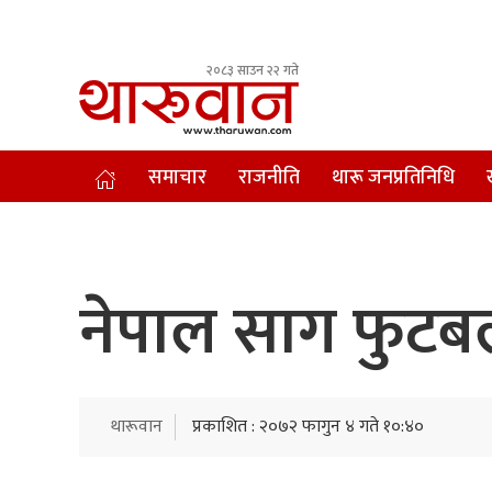
२०८३ साउन २२ गते
Leading Newsportal from Tharu Community Nepal.
समाचार
राजनीति
थारू जनप्रतिनिधि
नेपाल साग फुटबल
थारूवान
प्रकाशित : २०७२ फागुन ४ गते १०:४०