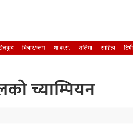
खेलकुद
विचार/ब्लग
था.क.स.
सलिमा
साहित्य
टिभी
को च्याम्पियन