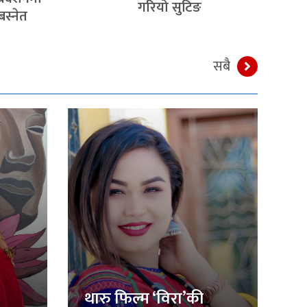
गरियो सुटिङ
बस्नेत
सबै
थारु फिल्म ‘विरा’की