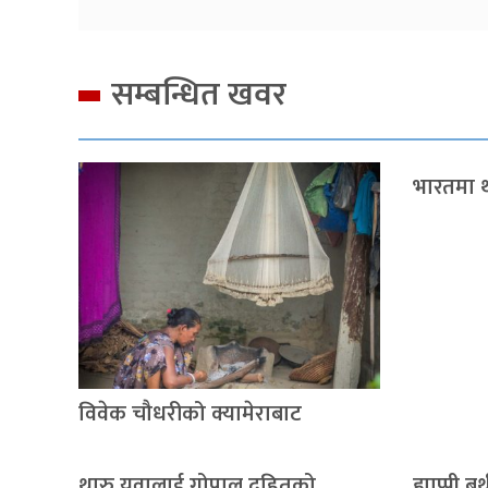
सम्बन्धित खवर
भारतमा थ
विवेक चौधरीको क्यामेराबाट
थारु युवालाई गोपाल दहितको
ह्याप्पी बर्