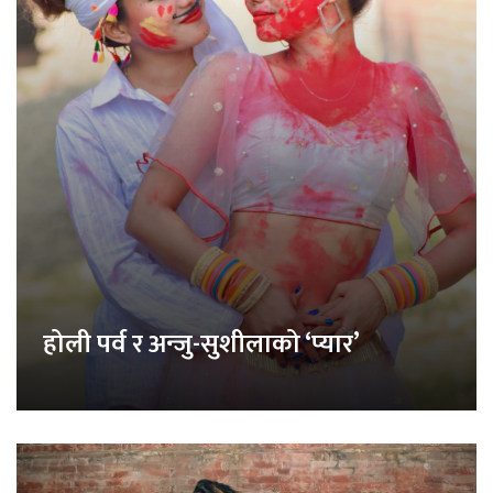
होली पर्व र अन्जु-सुशीलाको ‘प्यार’