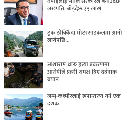
तपाईंलाई भोलि सरकारले बनाउँदैछ
लखपति, बाँड्दैछ २५ लाख
ट्रक ठोक्किँदा मोटरसाइकलमा आगो
लागेपछि…
आशाराम थारु हत्या प्रकरणमा
आरोपीले प्रहरी समक्ष दिए दर्दनाक
बयान
जम्मु-कश्मीरलाई रूपान्तरण गर्ने एक
दशक