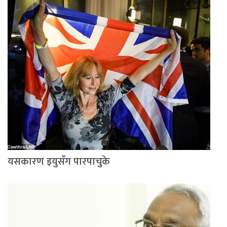
यसकारण इयुसँग पारपाचुके