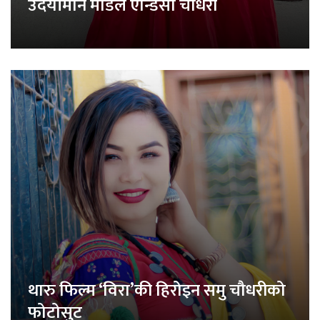
उदयीमान मोडेल एन्डिसा चौधरी
थारु फिल्म ‘विरा’की हिरोइन समु चौधरीको
फोटोसुट