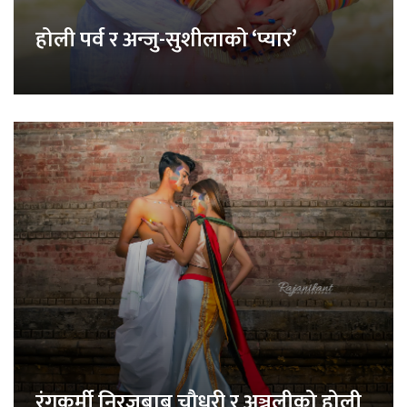
होली पर्व र अन्जु-सुशीलाको ‘प्यार’
रंगकर्मी निरजबाबु चौधरी र अञ्जलीको होली