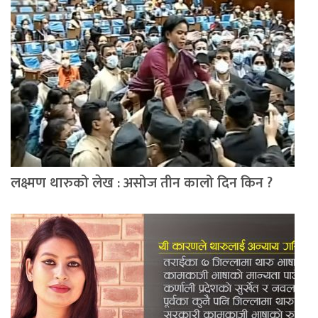
लक्ष्मण थारुको लेख : असोज तीन कालो दिन किन ?