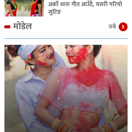
अर्को थारु गीत आउँदै, यसरी गरियो
सुटिङ
मोडेल
सबै