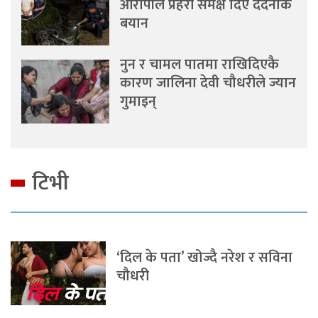
आरोपीले प्रहरी समक्ष दिए दर्दनाक
बयान
नुन र चामल पातमा राखिदिएकै
कारण जालिना देवी चौधरीले ज्यान
गुमाइन्
टिभी
‘दिल के पता’ खोज्दै नरेश र सविना
चौधरी