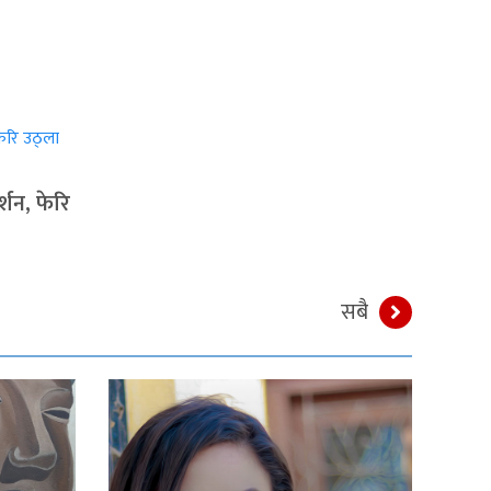
्शन, फेरि
सबै