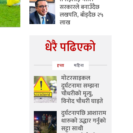
सरकारले बनाउँदैछ
लखपति, बाँड्दैछ २५
लाख
धेरै पढिएको
हप्ता
महिना
मोटरसाइकल
दुर्घटनामा सम्झना
चौधरीको मृत्यु,
विनोद चौधरी घाइते
दुर्घटनापछि आशाराम
थारुको उद्धार गर्नुको
सट्टा साथी