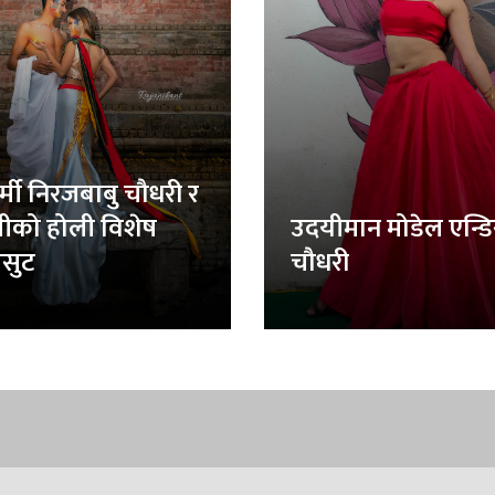
र्मी निरजबाबु चौधरी र
लीको होली विशेष
उदयीमान मोडेल एन्ड
सुट
चौधरी