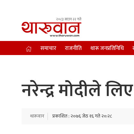
२०८३ साउन २२ गते
Leading Newsportal from Tharu Community Nepal.
समाचार
राजनीति
थारू जनप्रतिनिधि
नरेन्द्र मोदीले लि
थारूवान
प्रकाशित : २०७६ जेठ १६ गते २०:२८