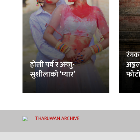
रंगक
होली पर्व र अन्जु-
अञ्ज
सुशीलाको ‘प्यार’
फोटो
THARUWAN ARCHIVE