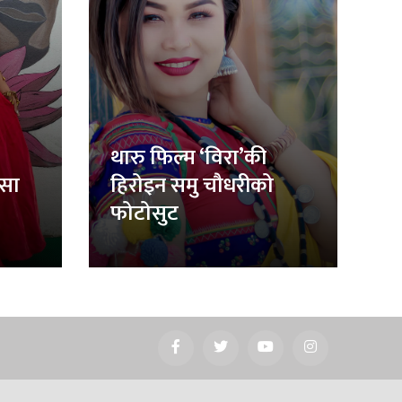
थारु फिल्म ‘विरा’की
िसा
हिरोइन समु चौधरीको
फोटोसुट