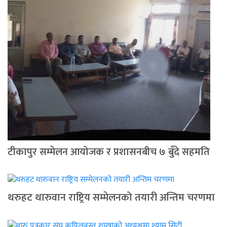
टीकापुर सम्मेलन आयोजक र प्रशासनबीच ७ बुँदे सहमति
थरुहट थारुवान राष्ट्रिय सम्मेलनको तयारी अन्तिम चरणमा