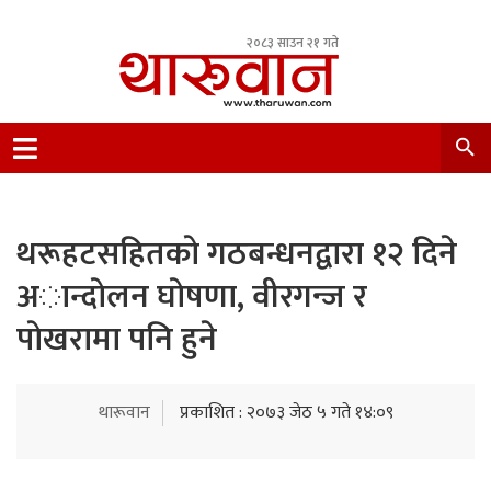
२०८३ साउन २१ गते
Leading Newsportal from Tharu Community
Nepal.
थरूहटसहितकाे गठबन्धनद्वारा १२ दिने
अान्दाेलन घाेषणा, वीरगन्ज र
पाेखरामा पनि हुने
थारूवान
प्रकाशित : २०७३ जेठ ५ गते १४:०९