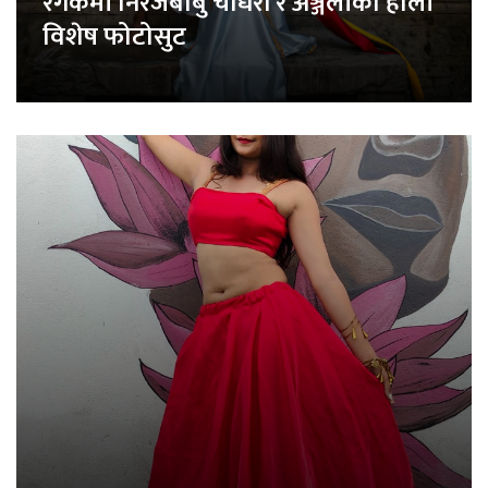
रंगकर्मी निरजबाबु चौधरी र अञ्जलीको होली
विशेष फोटोसुट