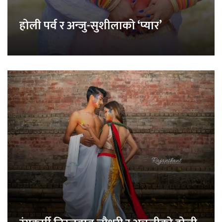
होली पर्व र अन्जु-सुशीलाको ‘प्यार’