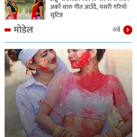
अर्को थारु गीत आउँदै, यसरी गरियो
सुटिङ
मोडेल
सबै