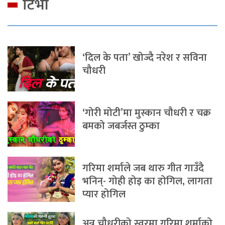
टिभी
‘दिल के पता’ खोज्दै नरेश र सविना
चौधरी
‘गोरी मोटी’मा मुस्कान चौधरी र चक्र
बमको जबर्जस्त ठुम्का
गरिमा शर्माले जब थारु गीत गाउँदै
भनिन्- गोही होइ का होगिल, लागता
प्यार होगिल
अन्नु चौधरीको स्वरमा गरिमा शर्माको