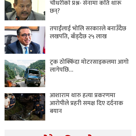
चौधरीको प्रश्न- सेनामा कति थारू
छन्?
तपाईंलाई भोलि सरकारले बनाउँदैछ
लखपति, बाँड्दैछ २५ लाख
ट्रक ठोक्किँदा मोटरसाइकलमा आगो
लागेपछि…
आशाराम थारु हत्या प्रकरणमा
आरोपीले प्रहरी समक्ष दिए दर्दनाक
बयान