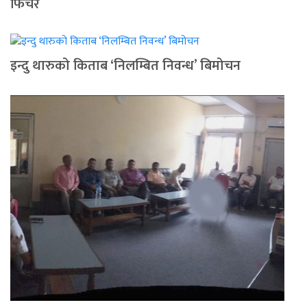
फिचर
इन्दु थारुको किताब ‘निलम्बित निवन्ध’ बिमोचन