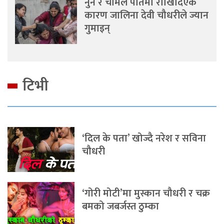
नुन र चामल पातमा राखिदिएकै
कारण जालिना देवी चौधरीले ज्यान
गुमाइन्
टिभी
‘दिल के पता’ खोज्दै नरेश र सविना
चौधरी
‘गोरी मोटी’मा मुस्कान चौधरी र चक्र
बमको जबर्जस्त ठुम्का