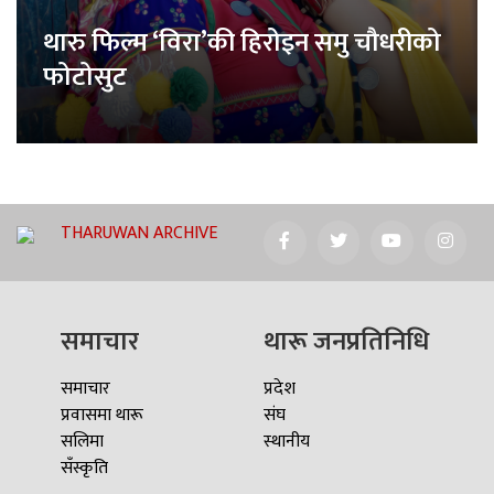
थारु फिल्म ‘विरा’की हिरोइन समु चौधरीको
फोटोसुट
THARUWAN ARCHIVE
समाचार
थारू जनप्रतिनिधि
समाचार
प्रदेश
प्रवासमा थारू
संघ
सलिमा
स्थानीय
सँस्कृति