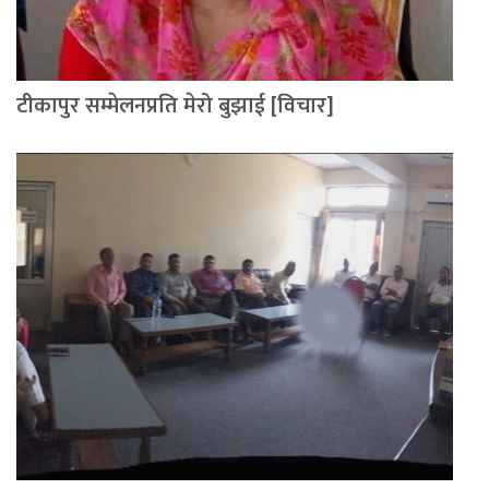
टीकापुर सम्मेलनप्रति मेरो बुझाई [विचार]