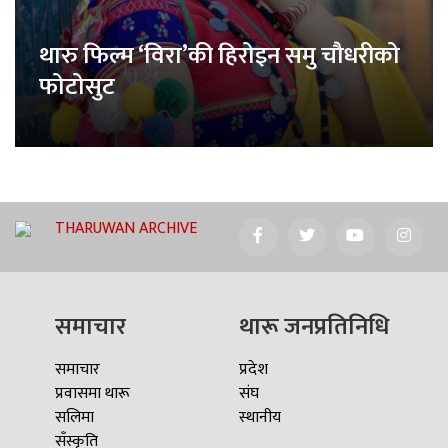
थारु फिल्म ‘विरा’की हिरोइन समु चौधरीको
फोटोसुट
THARUWAN ARCHIVE
समाचार
थारू जनप्रतिनिधि
समाचार
प्रदेश
प्रवासमा थारू
संघ
सलिमा
स्थानीय
सँस्कृति