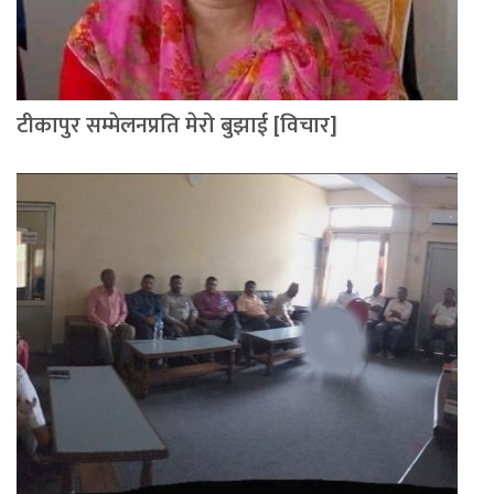
टीकापुर सम्मेलनप्रति मेरो बुझाई [विचार]