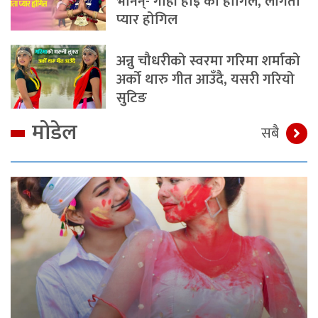
भनिन्- गोही होइ का होगिल, लागता
प्यार होगिल
अन्नु चौधरीको स्वरमा गरिमा शर्माको
अर्को थारु गीत आउँदै, यसरी गरियो
सुटिङ
मोडेल
सबै