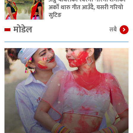
अर्को थारु गीत आउँदै, यसरी गरियो
सुटिङ
मोडेल
सबै