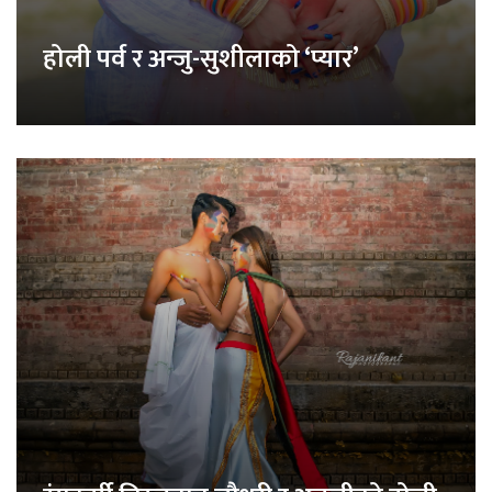
होली पर्व र अन्जु-सुशीलाको ‘प्यार’