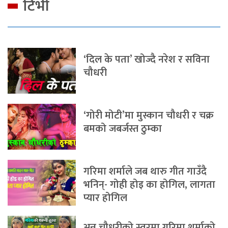
टिभी
‘दिल के पता’ खोज्दै नरेश र सविना
चौधरी
‘गोरी मोटी’मा मुस्कान चौधरी र चक्र
बमको जबर्जस्त ठुम्का
गरिमा शर्माले जब थारु गीत गाउँदै
भनिन्- गोही होइ का होगिल, लागता
प्यार होगिल
अन्नु चौधरीको स्वरमा गरिमा शर्माको