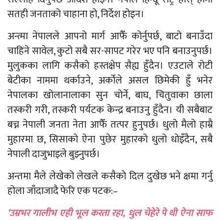
सतही जनताको चाहाना हो, निर्देश होइन।
अन्त्मा नेपालले आपनो मार्ग आफैँ कोर्नुपर्छ, बाटो बनाउँदा
चाहिने सावेल, कुटो सबै सर-सापट गरेर भए पनि बनाउनुपर्छ।
मुलुकका लागि कसैको हस्तक्षेप सैह्य हुँदैन। एउटाले रोटी
बेटीका नाममा थर्काउने, अर्कोले असल छिमेकी हुँ भनेर
नेपालका खोलानालाका सुन चोर्ने, बाघ, चितुवाका छाला
तस्करी गरी, तस्करी पर्यटक केन्द्र बनाउनु हुँदैन। यी सबैबाट
बच्न नेपाली जनता नेता आफैँ तत्पर हुनुपर्छ। धुलो मैलो हाम्रै
मुहारमा छ, सिसाको ऐना पुछेर मुहारको धुलो धोइँदैन, सबै
नेपाली दाजुभाइले बुझ्नुपर्छ।
अन्तमा मैले लेखेको लेखले कसैको दिल दुखेछ भने क्षमा गर्नु
होला जाँदाजादै फेरि एक पटक:–
‘उम्रभर गालीभ एही भूल करता रहा, धुल चेहेरे पे थी ऐना साफ