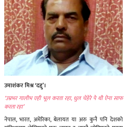
उमाशंकर मिश्र ‘दद्दु’।
‘उम्रभर गालीभ एही भूल करता रहा, धुल चेहेरे पे थी ऐना साफ
करता रहा’
नेपाल, भारत, अमेरिका, बेलायत या अरु कुनै पनि देशको