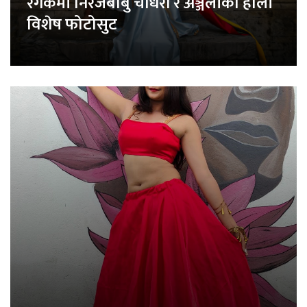
रंगकर्मी निरजबाबु चौधरी र अञ्जलीको होली
विशेष फोटोसुट