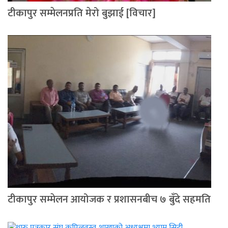
टीकापुर सम्मेलनप्रति मेरो बुझाई [विचार]
टीकापुर सम्मेलन आयोजक र प्रशासनबीच ७ बुँदे सहमति