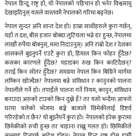
नेपाल हिन्दू राष्ट्र हो, यो नेपालको पहिचान हो भनेर विश्वसामु
देखाइदिनुस् यसले वास्तवमै नेपालको गरिमा बढ्नेछ।
नेपाल सुन्दर अनि शान्त देश हो। हाम्रा साथीहरुले कुरा गर्छन्,
यहाँ त दश, बीस हजार बोक्दा लुटियला भन्ने डर हुन्छ, नेपालमा
लाखौं रुपैया बोक्नुस्, मस्त निदाउनुस्। अनि राम्रो देश र देशका
शासकले बुझ्नुपर्ने एउटै कुरा हो, हिमाल किन फोहर हुँदैछ?
कसका कारणले हुँदैछ? पहाडका रुख किन काटिदैछन्?
तराई किन सोतर हुँदैछ? समग्रमा नेपाल किन बिग्रिने मार्गमा
लम्किन खोज्दैछ? नेपालमा बन्ने संविधान र कानुनको पालना
नेपालीले गर्ने हो। तपाईँले पालना गर्ने नियम, कानुन, संविधान
बनाउदा अरुको टाउको किन दुख्ने हँ? तर यसो भन्दैमा आफ्नो
घरमा चलेको भोजमा बज्ने बाजाले छिमेकीलाई डिष्टर्व
गरिरहेको त छैन? यो बुझ्नैपर्ने कुरा हो। नेपालको हरेक कुरामा
छिमेकीको रुची हुन्छ तर चाहाना राख्नु गलत हो। छिमिकीले
सल्लाह दिनुपर्छ आदेश होइन। नेपाल हिन्दू राष्ट्र होस् हामी