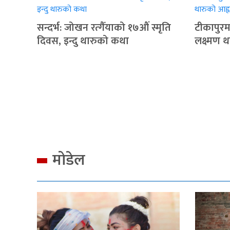
सन्दर्भ: जोखन रत्गैँयाको १७औं स्मृति
टीकापुरमा
दिवस, इन्दु थारुको कथा
लक्ष्मण 
मोडेल