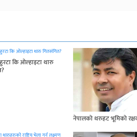
 चहुरटा कि ओल्हाइटा थारु
त?
नेपालको थरुहट भूमिको रक्