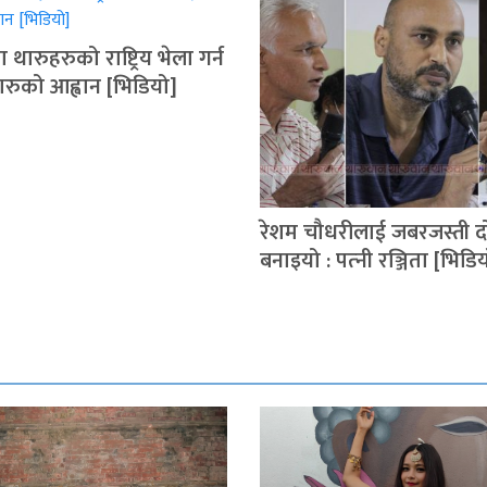
 थारुहरुको राष्ट्रिय भेला गर्न
थारुको आह्वान [भिडियो]
रेशम चौधरीलाई जबरजस्ती द
बनाइयो : पत्‍नी रञ्जिता [भिडि