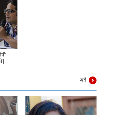
ोषी
यो]
सबै