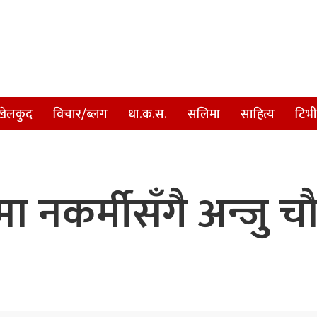
खेलकुद
विचार/ब्लग
था.क.स.
सलिमा
साहित्य
टिभी
नकर्मीसँगै अन्जु चौध