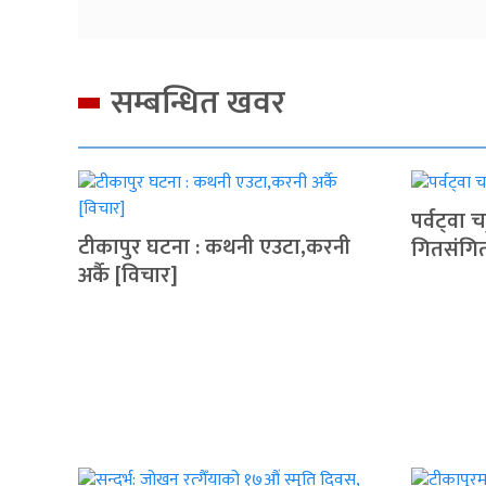
सम्बन्धित खवर
पर्वट्‍वा
टीकापुर घटना : कथनी एउटा,करनी
गितसंगि
अर्कै [विचार]