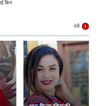
लाई किन
सबै