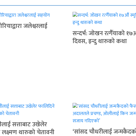
ियाद्वारा जलेश्वरलाई
सन्दर्भ: जोखन रत्गैँयाको १७औ
दिवस, इन्दु थारुको कथा
लाई सत्ताबाट उखेलेर
‘सांसद चौधरीलाई जन्मकैदक
 लक्ष्मण थारुको चेतावनी