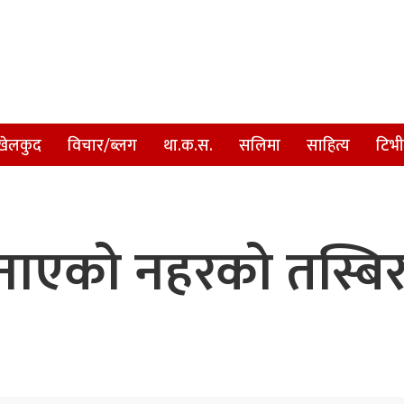
खेलकुद
विचार/ब्लग
था.क.स.
सलिमा
साहित्य
टिभी
ाएको नहरको तस्बिरलाई 