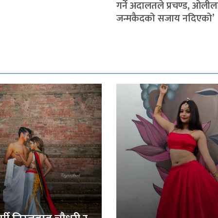
गर्ने अदालतले प्रचण्ड, ओली
जन्मकैदको सजाय नदिएको’