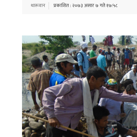
थारूवान
प्रकाशित : २०७३ असार ७ गते १७:५८