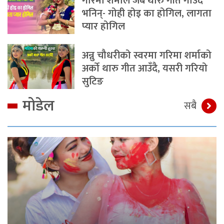
गरिमा शर्माले जब थारु गीत गाउँदै
भनिन्- गोही होइ का होगिल, लागता
प्यार होगिल
अन्नु चौधरीको स्वरमा गरिमा शर्माको
अर्को थारु गीत आउँदै, यसरी गरियो
सुटिङ
मोडेल
सबै