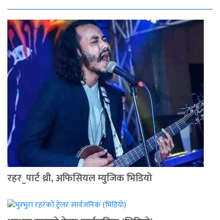
रहर_पार्ट थ्री, अफिसियल म्युजिक भिडियो