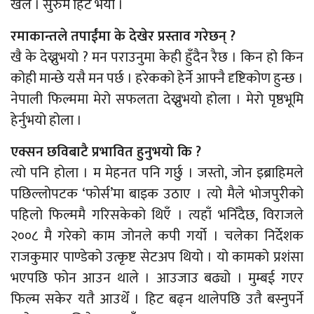
खेलेँ । सुरुमै हिट भयो ।
रमाकान्तले तपाईंमा के देखेर प्रस्ताव गरेछन् ?
खै के देख्नुभयो ? मन पराउनुमा केही हुँदैन रैछ । किन हो किन
कोही मान्छे यसै मन पर्छ । हरेकको हेर्ने आफ्नै दृष्टिकोण हुन्छ ।
नेपाली फिल्ममा मेरो सफलता देख्नुभयो होला । मेरो पृष्ठभूमि
हेर्नुभयो होला ।
एक्सन छविबाटै प्रभावित हुनुभयो कि ?
त्यो पनि होला । म मेहनत पनि गर्छु । जस्तो, जोन इब्राहिमले
पछिल्लोपटक ‘फोर्स’मा बाइक उठाए । त्यो मैले भोजपुरीको
पहिलो फिल्ममै गरिसकेको थिएँ । त्यहाँ भनिँदैछ, विराजले
२००८ मै गरेको काम जोनले कपी गर्यो । चलेका निर्देशक
राजकुमार पाण्डेको उत्कृष्ट सेटअप थियो । यो कामको प्रशंसा
भएपछि फोन आउन थाले । आउजाउ बढ्यो । मुम्बई गएर
फिल्म सकेर यतै आउथेँ । हिट बढ्न थालेपछि उतै बस्नुपर्ने