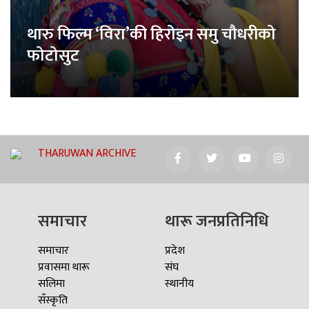
थारु फिल्म ‘विरा’की हिरोइन समु चौधरीको
फोटोसुट
THARUWAN ARCHIVE
समाचार
थारू जनप्रतिनिधि
समाचार
प्रदेश
प्रवासमा थारू
संघ
सलिमा
स्थानीय
सँस्कृति