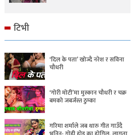
टिभी
‘दिल के पता’ खोज्दै नरेश र सविना
चौधरी
‘गोरी मोटी’मा मुस्कान चौधरी र चक्र
बमको जबर्जस्त ठुम्का
गरिमा शर्माले जब थारु गीत गाउँदै
भनिन्- गोही होइ का होगिल, लागता