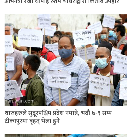
अभिनेत्री रेखा थापाई रेशम चौधरीद्वारा किताब उपहार
थारुहरुले सुदूरपश्चिम प्रदेश नमान्ने, भदौ ७-९ सम्म
टीकापुरमा बृहत् भेला हुने