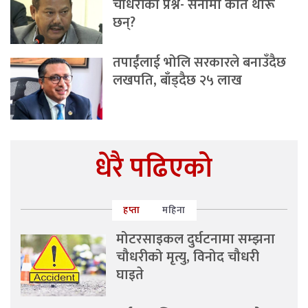
चौधरीको प्रश्न- सेनामा कति थारू
छन्?
तपाईंलाई भोलि सरकारले बनाउँदैछ
लखपति, बाँड्दैछ २५ लाख
धेरै पढिएको
हप्ता
महिना
मोटरसाइकल दुर्घटनामा सम्झना
चौधरीको मृत्यु, विनोद चौधरी
घाइते