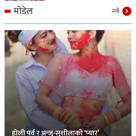
मोडेल
सबै
होली पर्व र अन्जु-सुशीलाको ‘प्यार’