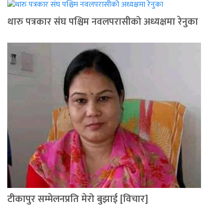
थारु पत्रकार संघ पश्चिम नवलपरासीको अध्यक्षमा रेनुका
टीकापुर सम्मेलनप्रति मेरो बुझाई [विचार]