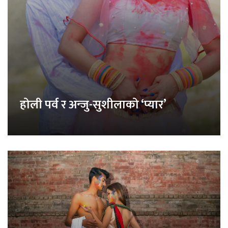
होली पर्व र अन्जु-सुशीलाको ‘प्यार’