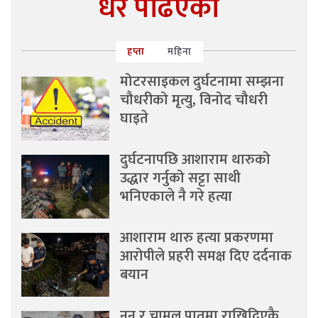
धेरै पढिएको
हप्ता
महिना
मोटरसाइकल दुर्घटनामा सम्झना
चौधरीको मृत्यु, विनोद चौधरी
घाइते
दुर्घटनापछि आशाराम थारुको
उद्धार गर्नुको सट्टा साथी
भनिएकाले नै गरे हत्या
आशाराम थारु हत्या प्रकरणमा
आरोपीले प्रहरी समक्ष दिए दर्दनाक
बयान
नुन र चामल पातमा राखिदिएकै