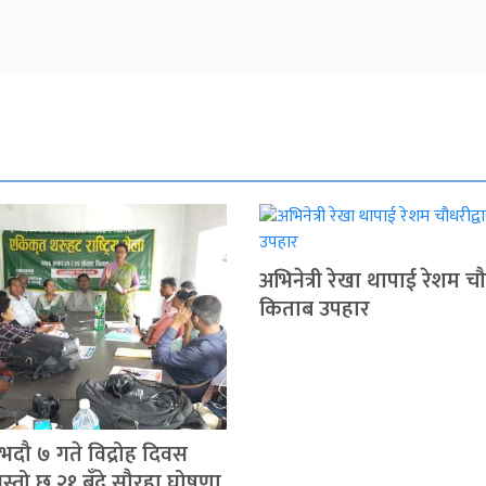
अभिनेत्री रेखा थापाई रेशम चौ
किताब उपहार
दौ ७ गते विद्रोह दिवस
स्तो छ २१ बुँदे सौरहा घोषणा