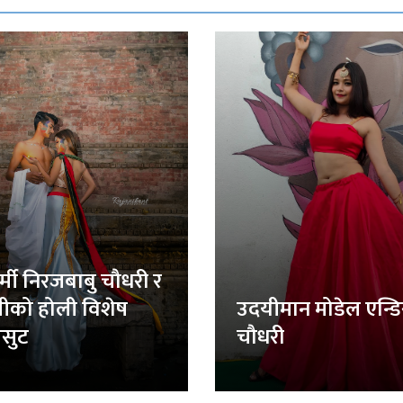
र्मी निरजबाबु चौधरी र
लीको होली विशेष
उदयीमान मोडेल एन्ड
सुट
चौधरी