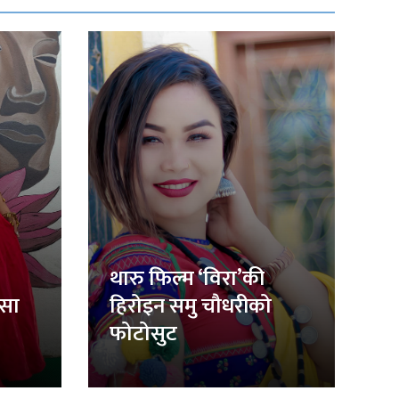
थारु फिल्म ‘विरा’की
िसा
हिरोइन समु चौधरीको
फोटोसुट