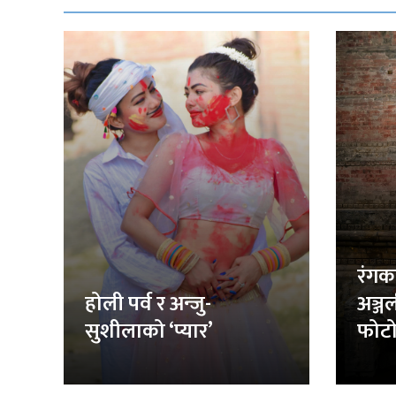
रंगक
होली पर्व र अन्जु-
अञ्ज
सुशीलाको ‘प्यार’
फोटो