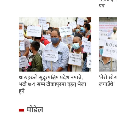
पत्र
थारुहरुले सुदूरपश्चिम प्रदेश नमान्ने,
‘तेरो छोरा
भदौ ७-९ सम्म टीकापुरमा बृहत् भेला
लगाउँथे’
हुने
मोडेल