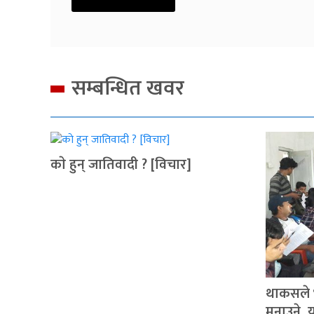
सम्बन्धित खवर
काे हुन् जातिवादी ? [विचार]
थाकसले भ
मनाउने, य