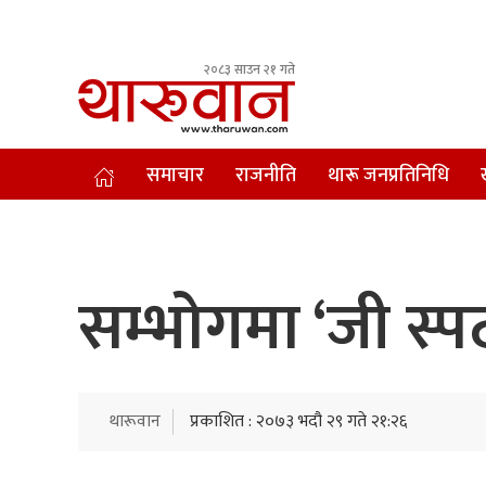
२०८३ साउन २१ गते
Leading Newsportal from Tharu Community Nepal.
समाचार
राजनीति
थारू जनप्रतिनिधि
सम्भोगमा ‘जी स्प
थारूवान
प्रकाशित : २०७३ भदौ २९ गते २१:२६