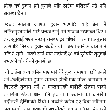
हरेक वर्ष डुवान हुने हुनाले यहि ठाउँमा बसिरहौं भन्ने पनि
अवस्था छैन ।’
२०४७ सालमा व्यापक डुवान भएपछि त्यहि बेला नै
ललितपुरबासीले गाउँ अन्यत्र सार्नु पर्ने आवाज उठाएका थिए ।
तर, सुनुवाई भएन भन्छन् रामबहादुर चौधरी । उनका अनुसार
त्यसपछि निरन्तर डुवान बढ्दै गयो । बस्ती सार्ने आवाज पनि
उठि नै रह्यो । बस्ती सार्न माग गर्दागर्दै २६ वर्ष पुगेपनि सुनुवाई
नभएको चौधरीको गुनासो छ ।
‘यो ठाउँमा जग्गाजमिन पाए पनि धेरै कुरा गुमाएका छौं’, उनले
भने–‘कहिलेसम्म डुवान समस्या झेल्दै एक पोका चाउचाउ र
चिउराले गुजारा गर्ने ?’ मङ्गलवारको बाढीले खेतमा पाक्ने
तयारीमा रहेको धान पनि डुवायो । स्थानीयको धानखेत
नदीजस्तै देखिएको थियो । बाढीले करिब २२ बिघा जमिनमा
लगाइएको धान डुवाएको स्थानीयले बताए । ‘घर भित्र्याउने