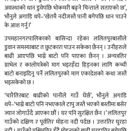
अवस्थाको धान डुवेपछि भोकमरी बढ्ने चिन्ताले सताएको छ’,
भौनुले अगाडि थपे–‘खेतमै नदीजस्तै पानी बगेपछि धान पाउने
के आश गर्नु !’
उपमहानगरपालिकाको बासिन्दा रहेका ललितपुरबासीले
डुवान समस्याबाट त छुटकारा पाउन सकेका छैनन् । उनीहरुले
बाढी आएपछि भाग्ने बाटो पनि पाएका छैनन् । अन्यत्रतिर
ग्राभेल र कालोपत्रेको माग भइरहँदा हिड्नका लागि कच्ची
बाटो बनाइदिनु पर्ने ललितपुरको माग एकादेशको कथा जस्तै
भइसकेको छ ।
‘चारैतिरबाट बाढीको पानीले गाउँ घेर्छ’, भौनुले अगाडि
थपे–‘भाग्ने बाटो पनि नभएकाले टापु जस्तै भएको बस्तीमा बसेर
ज्यान जोगाउँदै आएका छौं । घर पनि सुरक्षित छैन ।’ ललितपुर
गाउँको दक्षिण र पूर्वतिर मोहना नदी पर्दछ । उत्तरतिर घुरहा
नदी । गाउँको पश्चिमतिर हुँदै मोहनाको बाढी घुरहातिर बगेपछि