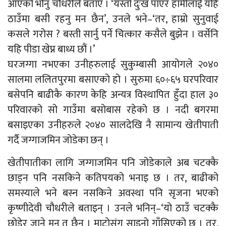
आएको भौनु चौधरीले बताए । ‘यस्तो दुःख पाएर हामीलाई यहि
ठाउँमा बसी रहनु मन छैन’, उनले भने–‘तर, हाम्रो सुनुवाई
कसले गरोस ? बस्ती सार्नु पर्ने चित्कार कसैले बुझेन । वर्सेनि
यहि पीडा खेप्न बाध्य छौं ।’
घरजग्गा नभएका उनीहरुलाई सुकुम्बासी आयोगले २०४०
सालमा ललितपुरमा बसाएको हो । सुरुमा ६०÷६५ घरपरिवार
बसेपनि बाढीकै कारण केहि अन्यत्र विस्थापित हुँदा हाल ३०
परिवारको सो गाउँमा बसोबास रहेको छ । नदी बगरमा
बसाइएका उनीहरुले २०४० सालदेखि नै सामान्य खेतीपाती
गर्दै जग्गाजमिन जोडेका छन् ।
खेतीपातीका लागि जग्गाजमिन पनि जोडेकाले अब चटक्कै
छाड्न पनि नसकिने कतिपयको भनाइ छ । तर, बाढीको
समस्याले भने बस्न नसकिने अवस्था पनि सृजना भएको
कृष्णीदेवी चौधरीले बताइन् । उनले भनिन्–‘यो ठाउँ चटक्कै
छोडेर जाने मन त छैन । माटोसंग साइनो गाँसिएको छ । तर,