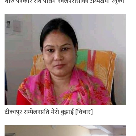
थारु पत्रकार संघ पश्चिम नवलपरासीको अध्यक्षमा रेनुका
टीकापुर सम्मेलनप्रति मेरो बुझाई [विचार]