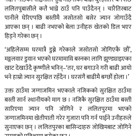
ललितपुबासीले कतै भाग्ने ठाउँ पनि पाउँदैनन् । चारैतिरबाट
पानीले घेरिएपछि बस्तीमै जसोतसो बसेर ज्यान जोगाउँदै
आएका छन् । बाढी नभएको बेला उनीहरु खेतको डिल भएर
हिड्ने गरेका छन् ।
‘अहिलेसम्म घरमात्रै डुब्ने गरेकाले जसोतसो जोगिएकै छौं’,
मङ्गलवार डुवान भएको घरमामाथि बस्नका लागि झुण्ड्याइएका
खाट देखाउँदै कृष्णीले भनिन्–‘तर, घर बगाउने गरी बाढी आयो
भने हाम्रो ज्यान सुरक्षित रहँदैन । घरसंगै बाढीमै बग्छौं होला ।’
उक्त ठाउँमा जग्गाजमिन भएकाले नजिकको सुरक्षित ठाउँमा
बस्ती सार्न स्थानीयको माग छ । नजिकै सुरक्षित ठाउँमा बस्ती
सारिएमा ज्यान पनि जोगिने र ललितपुरमा भएको
जग्गाजमिनमा खेतीपाती गरेर गुजारा पनि गर्न पाईने उनीहरुले
सुनाएका छन् । ललितपुरका बासिन्दाहरु जोखिमबाट जोगिने