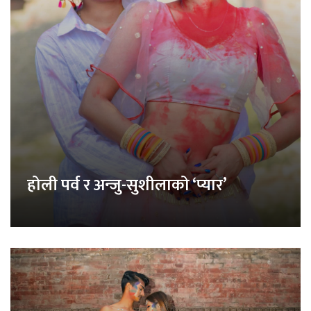
होली पर्व र अन्जु-सुशीलाको ‘प्यार’