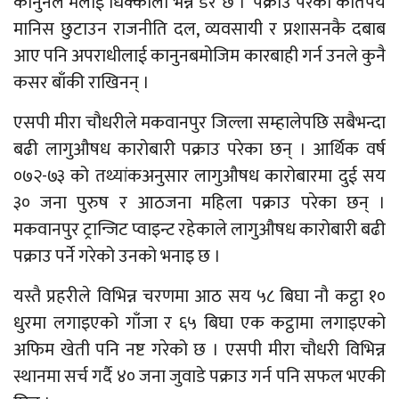
कानुनले मलाई धिक्कार्ला भन्ने डर छ ।’ पक्राउ परेका कतिपय
मानिस छुटाउन राजनीति दल, व्यवसायी र प्रशासनकै दबाब
आए पनि अपराधीलाई कानुनबमोजिम कारबाही गर्न उनले कुनै
कसर बाँकी राखिनन् ।
एसपी मीरा चौधरीले मकवानपुर जिल्ला सम्हालेपछि सबैभन्दा
बढी लागुऔषध कारोबारी पक्राउ परेका छन् । आर्थिक वर्ष
०७२-७३ को तथ्यांकअनुसार लागुऔषध कारोबारमा दुई सय
३० जना पुरुष र आठजना महिला पक्राउ परेका छन् ।
मकवानपुर ट्रान्जिट प्वाइन्ट रहेकाले लागुऔषध कारोबारी बढी
पक्राउ पर्ने गरेको उनको भनाइ छ ।
यस्तै प्रहरीले विभिन्न चरणमा आठ सय ५८ बिघा नौ कट्ठा १०
धुरमा लगाइएको गाँजा र ६५ बिघा एक कट्ठामा लगाइएको
अफिम खेती पनि नष्ट गरेको छ । एसपी मीरा चौधरी विभिन्न
स्थानमा सर्च गर्दै ४० जना जुवाडे पक्राउ गर्न पनि सफल भएकी