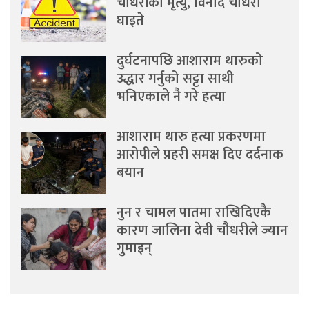
चौधरीको मृत्यु, विनोद चौधरी
घाइते
दुर्घटनापछि आशाराम थारुको
उद्धार गर्नुको सट्टा साथी
भनिएकाले नै गरे हत्या
आशाराम थारु हत्या प्रकरणमा
आरोपीले प्रहरी समक्ष दिए दर्दनाक
बयान
नुन र चामल पातमा राखिदिएकै
कारण जालिना देवी चौधरीले ज्यान
गुमाइन्