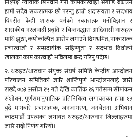
निश्पक्ष न्यायीक छानवीन गरी कामकारवाही अगाडि बढाउन
हामी सदैव सकरात्मक छौ परन्तु हाम्रो शदासयता र सदभाव
विपरीत केही शासक वर्गको नकारात्क मनोबिज्ञान र
शासकीय नस्लवादी प्रबृति र चिन्तनद्धारा आदिवासी थारुहरु
माथि झुठा, कपोकल्पित आरोप लगाउने दिगभ्रमित, नाकारात्क
प्रचारवाजी र सम्प्रदायीक सहिष्णुता र सदभाव विथोल्ने
खालका काम कारवाही अविलम्ब बन्द गरिनु पर्दछ।
२. थरुहट/थारुवान संयुक्त संघर्ष समिति केन्द्रीय आन्दोलन
परिचालन समितिको जारि शान्तिपुर्ण आन्दोलनलाई जारी
राख्दै ०७३ असोज १५ गते देखि कार्तिक १६ गतेसम्म सीमांकन
संशोधन, पूर्णसमानुपातिक प्रतिनिधित्व लगायतका हाम्रा १३
बुदे मागबारे प्रचारात्मक, जनजागरण, जनचेतना अभियान
काठमाडौं उपत्यका लगायत थरुहट/थारुवान जिल्लाहरुमा
जारि राख्ने निर्णय गरियो।