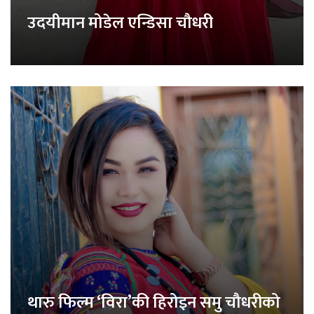
उदयीमान मोडेल एन्डिसा चौधरी
थारु फिल्म ‘विरा’की हिरोइन समु चौधरीको