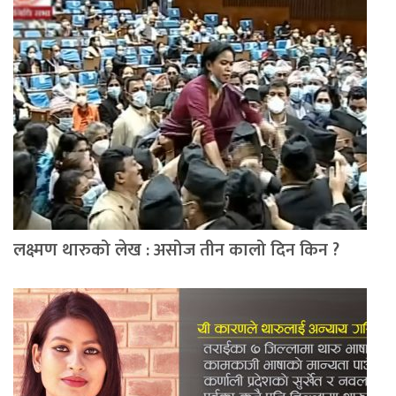
लक्ष्मण थारुको लेख : असोज तीन कालो दिन किन ?