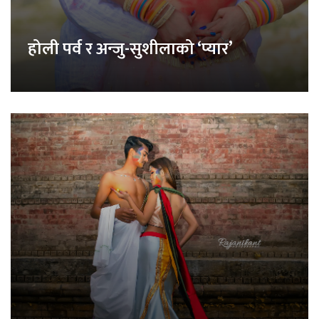
होली पर्व र अन्जु-सुशीलाको ‘प्यार’