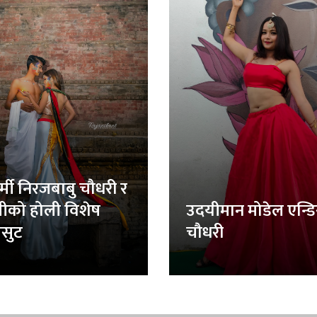
र्मी निरजबाबु चौधरी र
लीको होली विशेष
उदयीमान मोडेल एन्ड
सुट
चौधरी