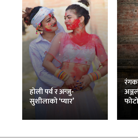
रंगक
होली पर्व र अन्जु-
अञ्ज
सुशीलाको ‘प्यार’
फोटो