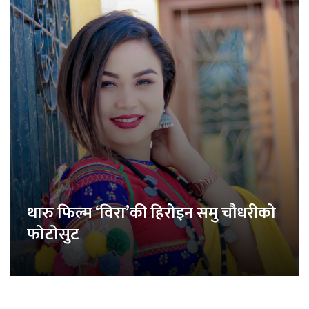
थारु फिल्म ‘विरा’की हिरोइन समु चौधरीको
फोटोसुट