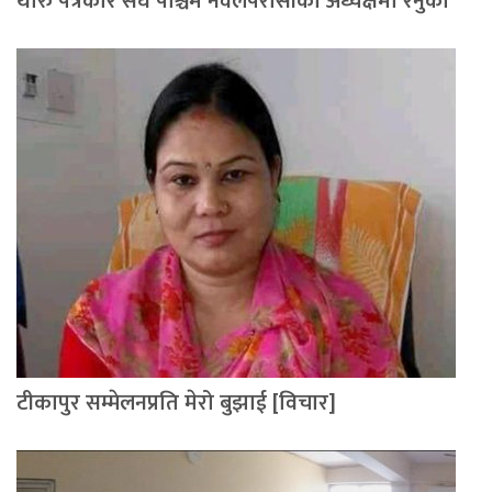
थारु पत्रकार संघ पश्चिम नवलपरासीको अध्यक्षमा रेनुका
टीकापुर सम्मेलनप्रति मेरो बुझाई [विचार]