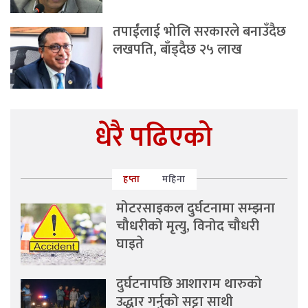
तपाईंलाई भोलि सरकारले बनाउँदैछ
लखपति, बाँड्दैछ २५ लाख
धेरै पढिएको
हप्ता
महिना
मोटरसाइकल दुर्घटनामा सम्झना
चौधरीको मृत्यु, विनोद चौधरी
घाइते
दुर्घटनापछि आशाराम थारुको
उद्धार गर्नुको सट्टा साथी