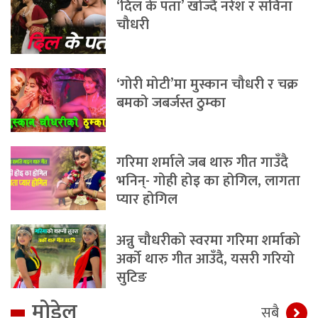
‘दिल के पता’ खोज्दै नरेश र सविना
चौधरी
‘गोरी मोटी’मा मुस्कान चौधरी र चक्र
बमको जबर्जस्त ठुम्का
गरिमा शर्माले जब थारु गीत गाउँदै
भनिन्- गोही होइ का होगिल, लागता
प्यार होगिल
अन्नु चौधरीको स्वरमा गरिमा शर्माको
अर्को थारु गीत आउँदै, यसरी गरियो
सुटिङ
मोडेल
सबै