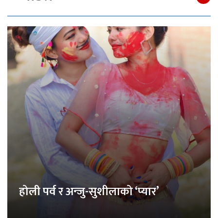
होली पर्व र अन्जु-सुशीलाको ‘प्यार’