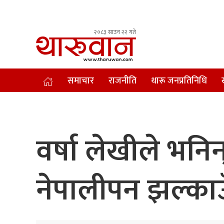
२०८३ साउन २२ गते
Leading Newsportal from Tharu Community Nepal.
समाचार
राजनीति
थारू जनप्रतिनिधि
वर्षा लेखीले भनि
नेपालीपन झल्काउ