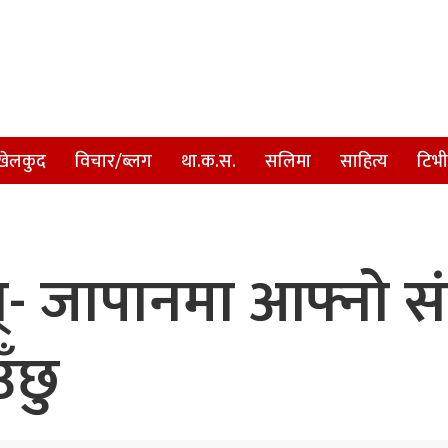
खेलकुद
विचार/ब्लग
था.क.स.
सलिमा
साहित्य
टिभी
न्- जापानमा आफ्नो सं
ँछु