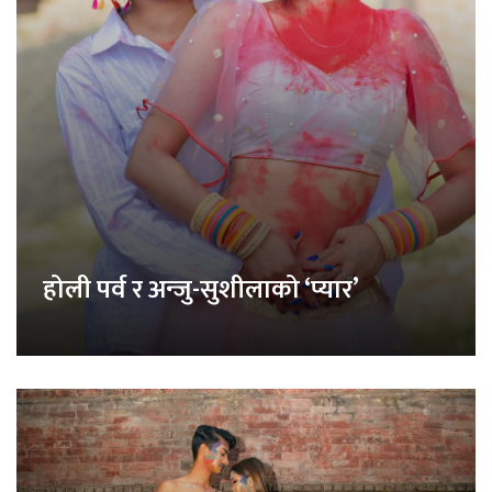
होली पर्व र अन्जु-सुशीलाको ‘प्यार’