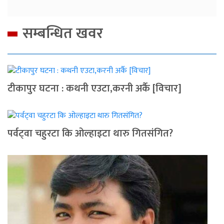
सम्बन्धित खवर
टीकापुर घटना : कथनी एउटा,करनी अर्कै [विचार]
पर्वट्‍वा चहुरटा कि ओल्हाइटा थारु गितसंगित?