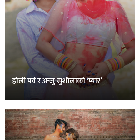
होली पर्व र अन्जु-सुशीलाको ‘प्यार’