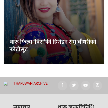
थारु फिल्म ‘विरा’की हिरोइन समु चौधरीको
फोटोसुट
THARUWAN ARCHIVE
समाचार
थारू जनप्रतिनिधि