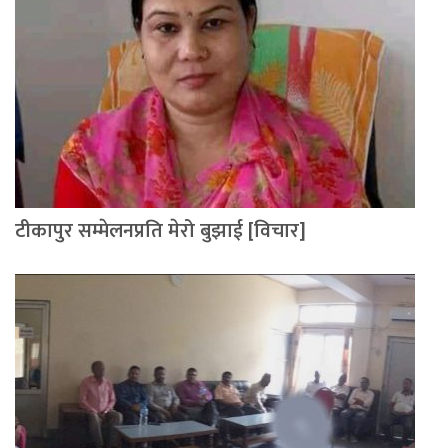
टीकापुर सम्मेलनप्रति मेरो बुझाई [विचार]