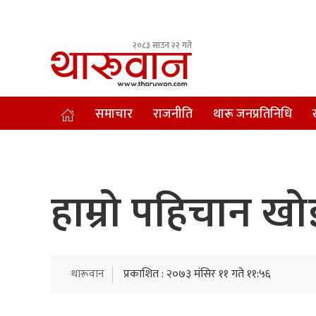
२०८३ साउन २२ गते
Leading Newsportal from Tharu Community Nepal.
समाचार
राजनीति
थारू जनप्रतिनिधि
हाम्रो पहिचान खो
थारूवान
प्रकाशित : २०७३ मंसिर ११ गते ११:५६