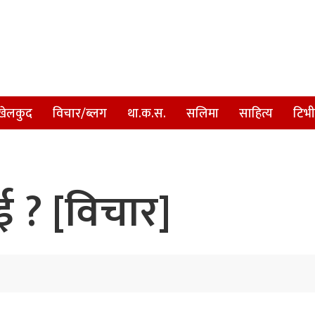
खेलकुद
विचार/ब्लग
था.क.स.
सलिमा
साहित्य
टिभी
ई ? [विचार]