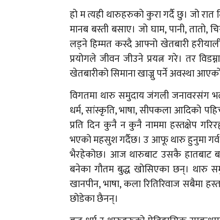
हो म त्यही थारुहरुको कुरा गर्दै छु। जो र
मानब बस्ती बसाए। जो घाम, पानी, तातो, चिस
लड्ने हिम्मत कस्दै आफ्नो खेतबारी हरीयाल
प्रयोगले जीवन जीउने प्रयत्न गरे। तर विड
खेतबारीको सिमाना खाज्नु पर्ने अवस्था आएक
विगतमा थारु समुदाय जंगली जनावरसंग भ
धर्म, सांस्कृति, भाषा, सीपकला आदिको पह
प्रति दिन कुनै न कुनै नाममा हस्तक्षेप ग
भएको महसुश गर्दैछ। उ आफू थारु हुनुमा गर्व त
भैरहेकोछ। आज थारुबाट उसकै हातबाट बने
बनेका गौतम बुद्ध खोसिएका छन्। थारु समुद
खानपीन, भाषा, कला रितिरिवाज सबैमा हस्तक्ष
छोडेका छैनन्।