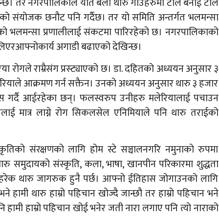
्ने हुन्छ। तर नगरपालिकाले यति बेला थारु गाउँहरुमा टोल बनाई टोल
ो संयोजक छनौट पनि गर्दैछ। तर यो समिति अन्तर्गत भलमन्सा
ायको भलमन्सा प्रणालीलाई संकटमा पारिरहेको छ। नगरपालिकाको
ष्टा लिएरआफ्नोकार्य अगाडी बढाएको देखिन्छ।
रिया रोगले राम्रैसंग प्रस्ट्याएको छ। डा. दहितको अध्ययन अनुसार ३
लेरियाले आक्रमण गर्न सक्तैन। उनको अध्ययन अनुसार थारु ३ हजार
ोबास गर्दै आईरहेका छन्। फलस्वरुप उनीहरु मलेरियालाई पचाउन
लाई मात्र लाग्ने रोग सिकलसेल एनिमियाले पनि थारु तराईको
्कृतिको संरक्षणको लागि होम स्टे सञ्चालनगरि नमुनाको रुपमा
ै थारु समुदायको संस्कृति, कला, भाषा, खानपीन परिकारमा शुद्धता
सैले हरेक थारु जागरुक हुनै पर्छ। आफ्नो ईतिहास जोगाउनको लागि
े हामी थारु हाम्रो पहिचान खोज्दै जान्छौ तर हाम्रो पहिचान भने
हामी हाम्रो पहिचान खोई भनेर जती नारा लगाए पनि त्यो नाराको