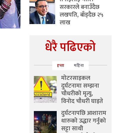
सरकारले बनाउँदैछ
लखपति, बाँड्दैछ २५
लाख
धेरै पढिएको
हप्ता
महिना
मोटरसाइकल
दुर्घटनामा सम्झना
चौधरीको मृत्यु,
विनोद चौधरी घाइते
दुर्घटनापछि आशाराम
थारुको उद्धार गर्नुको
सट्टा साथी