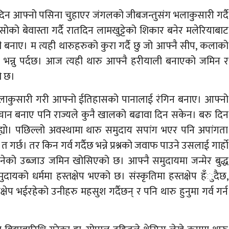
ात दिन आफ्नो पसिना चुहाएर जंगलको जीबजन्तुसंग भलाकुसारी गर्दै
ोको बेवास्ता गर्दै रातदिन लामखुट्टेको शिकार बनेर मलेरियाबाट
ी बनाए। म त्यही थारुहरुको कुरा गर्दै छु जो आफ्नै सीप, कलाको
म्ना भन्नु पर्दछ। आज त्यही थारु आफ्नै हरीयाली बनाएको जमिन र
ो छ।
लाकुसारी गरी आफ्नो ईतिहासको पानालाई रंगिन बनाए। आफ्नो
िचान बनाए पनि राज्यले कुनै खालको बढावा दिन सकेन। बरु दिन
रिरह्यो। पछिल्लो अवस्थामा थारु समुदाय सपांग भएर पनि अपांगता
 गर्छ। तर किन गर्व गर्दैछ भन्ने प्रश्नको जवाफ पाउने उसलाई गार्हो
को उब्जाउ जमिन खोसिएको छ। आफ्नै समुदायमा जन्मेर बुद्ध
ायको धर्ममा हस्तक्षेप भएको छ। संस्कृतिमा हस्तक्षेप हँुदैछ,
ेप भईरहेको उनीहरु महसुश गर्दैछन् र पनि थारु हुनुमा गर्व गर्न