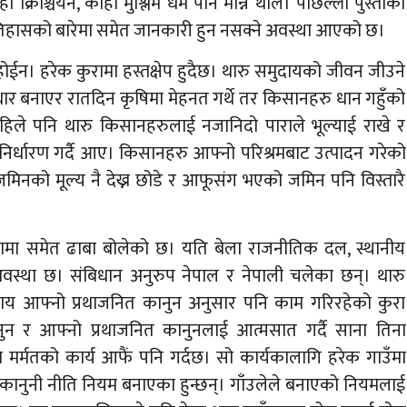
कोही क्रिश्चियन, कोही मुश्लिम धर्म पनि मान्न थाले। पछिल्लो पुस्ताका
तिहासको बारेमा समेत जानकारी हुन नसक्ने अवस्था आएको छ।
 होईन। हरेक कुरामा हस्तक्षेप हुदैछ। थारु समुदायको जीवन जीउने
ार बनाएर रातदिन कृषिमा मेहनत गर्थे तर किसानहरु धान गहुँको
े जहिले पनि थारु किसानहरुलाई नजानिदो पाराले भूल्याई राखे र
िर्धारण गर्दै आए। किसानहरु आफ्नो परिश्रमबाट उत्पादन गरेको
 जमिनको मूल्य नै देख्न छोडे र आफूसंग भएको जमिन पनि विस्तारै
म्परामा समेत ढाबा बोलेको छ। यति बेला राजनीतिक दल, स्थानीय
वस्था छ। संबिधान अनुरुप नेपाल र नेपाली चलेका छन्। थारु
ाय आफ्नो प्रथाजनित कानुन अनुसार पनि काम गरिरहेको कुरा
नुन र आफ्नो प्रथाजनित कानुनलाई आत्मसात गर्दै साना तिना
्मतको कार्य आफैं पनि गर्दछ। सो कार्यकालागि हरेक गाउँमा
र कानुनी नीति नियम बनाएका हुन्छन्। गाँउलेले बनाएको नियमलाई