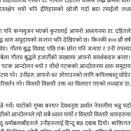
 विद्यावारिधि गरेका डा. गोपाल दहितले थेसिस लेख्ने क्रममा थारु
स्तक्षेप भयो भनि ईतिहासको खोजी गर्दा बडा रमाईलो तथ्य
रुमा पनि कन्फ्युजन भएको कुरालाई आफ्नो अध्ययनमा डा. दहितले
ुद्ध थारु समुदायको सन्तान भनि देखिएको छ। किनकी १००औं वर्ष
थिए। गौतम बुद्ध विवाह पछि एक छोरा पनि जन्माए र उनी तपस्या
्यतिबेला गौतम बुद्धले हजारौंको संख्यामा आफ्नो समर्थकहरु बनाए।
पटक पटक आन्दोलन भयो र चौथो पटकको आन्दोलनमा थारु समुदाय
्गेटमा परे। उनीहरु आफ्नो थर जोगाउनको लागि कपिलबस्तु छोडेर
र्तन गरे। विस्तारै विस्तारै उक्त थर विलाएर गएको तथ्यहरु डा.
े गर्थे। माटोको गुम्बा बनाएर देवथनुवा अर्थात नेपालीमा भन्नु पर्दा
को आन्दोलनले त्यो सबै ध्वस्त पार्यो र विस्तारै विस्तारै थारुहरुमा
्दू धर्माबलम्बीहरुले उनीहरुलाई हिन्दू बन्न दबाब दियो। ब्यक्तिगत