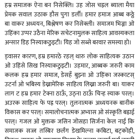
हम्र समाजक ऐना बन निसेक्लि। उह जोस चह्रल ब्याला मैया
प्रेमक सवाल उठाक हौस पुगा डर्ली। हमार हमाज आब्ब कठ्ठे
बा वाकर अध्ययन, बिश्लेषण कर निसेक्ली। समाजम भिज्ना ओ
उहिंका उप्पर उठैना मेरिक सचेटनामुलक साहित्य आवस्यकता
अन्सार डिह निस्याकठुइटी। यिह जो सब्से बरवार समस्या हो।
ड्वासर कारण, हम्र हमारठे रहल् थारु लोक साहित्यक उठान
ओ उहिंसे सिख निस्याकठुइटी। उहमार, आब्बक जरुरी काम
कलक हम्र हमार समाज, डेसहँ बुझ्ना ओ उहिंका जस्काटस्
उटर्ना ओ भबिस्य डेख्नामेरिक साहित्य लिख्ना जरुरी बा। याकर
लाग ट हम्र हमार टेक्ना ठाऊँ, उठ्ना ठाऊँ चिन्ह स्याक परल्।
अउरक साहित्य फे पह्र परल्। तुलनात्मक अध्ययनक बानीक
विकास कर परल्। समालोचनात्मक अभ्यास ओ संस्कृति बह्राई
परल्। गजल ओ मुक्तक जसिन जोसहा सिर्जना केल नाई कि
समाजक सज्ज तस्बिर छर्लंग डेखमिल्ना कबिटा, बट्कोही,