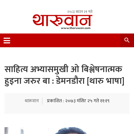
२०८३ साउन २१ गते
Leading Newsportal from Tharu Community
Nepal.
साहित्य अभ्यासमुखी ओ बिश्लेषनात्मक
हुइना जरुर बा : डेमनडौरा [थारु भाषा]
थारूवान
प्रकाशित : २०७३ मंसिर २५ गते ११:१९