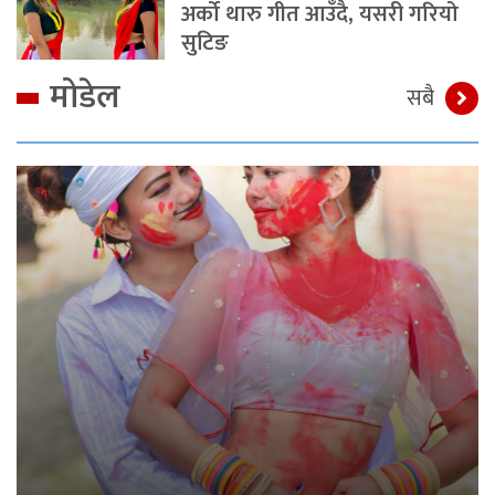
अर्को थारु गीत आउँदै, यसरी गरियो
सुटिङ
मोडेल
सबै