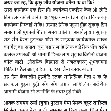
जरुर का रह, कि कुछु लौव योजना बनैना फे बा कि?
खास कार्यक्रम एक डिन हो। कार्यक्रम एकडिन केल ओ छोटि
डिन रलक ओर्से ठनिक झट्ट शुरु कर्ना योजना हो टा कि सक्कु
कार्यक्रम निम्जाई सेकि। उहमार डेरिक पहुना हुँक्र सुकक् डिन
सन्झ्या जो पुगपर्ना मेरिक समय तालिका बनागैल् बा। सुकक्
राट सँग बैस्ना हुइलक् ओर्से ऊ सन्झ्यक कार्यक्रमक खाका
बनागैल् बा। सन्झ्या जुन् जंग्रार साहित्यिक बखेरीक पाँच बर्सम
कर्लक उपलब्धी ओ आगामी डिन्क लाग सुझाब बिटोर्ना योजना
बनैल बाटी। ओसहँक बिड्यास से गजलकारन् शुभकामना
भिडियो पठैल बाट, उहिंका फे डेखा जैना कार्यक्रम बा।
उह डिन कैलालीम हुइजैटि रलक साहित्यिक मेला २ क फे
छलफल हुइना हुई। सँग–सँग जंग्रार साहित्यिक बखेरीक
आगामी योजना ओ रणनीति फे तयार हुई सेकी।
आबक समयम ठर्या (युवा) पुस्टाम मैया प्रेमक बहुट साहिट्य
सिर्जना करल डेख पर्ठा। बास्तम साहित्य कना चिज मैया