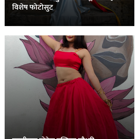
विशेष फोटोसुट