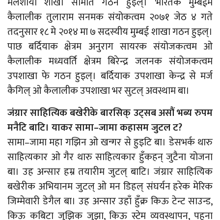
मलेशीया शाखा समिति गठन हुइल्। भारतक मुम्बईम
कैलालीक तुलाराम सनमक संयोकत्वम २०७१ जेठ ४ गते
तदनुसार १८ मे २०१४ मा ७ सदस्यीय मुम्बई शाखा गठन हुइल्।
पाछ बर्दियाक क्षेत्रम अनुराग सायरक संयोजकत्वम ओ
कैलालीक मध्यवर्ति क्षेत्रम बिरेन्द्र जलनक संयोजकत्वम
उपशाखा फे गठन हुइल्। बर्दियाक उपशाखा केन्द्र से मर्ज
कैगिल् ओ कैलालीक उपशाखा भर सुटल् अवस्थाम बा।
जंग्रार साहित्यिक बखेरीके बारसिक् उट्सब असौं भब्य रुपम
मनैटि बाटि। याकर सामा–जामा कहासम जुटल ट?
सामा–जामा महा गझिन ओ खन्गर से हुइटि बा। डेसभर्क थारु
साहित्यकार ओ गैर थारु साहित्यकार हुँकहन् जुटैना योजना
बा। उह अन्सार हम्र तयारीम जुटल् बाटि। जंग्रार साहित्यिक
बखेरीक अभियानम जुटल् ओ मन डिहल् संघर्यन हरेक मेरिक
जिम्मेवारी डेगैल बा। उह अन्सार उहाँ हुँक्र किऊ टेन्ट साउन्ड,
किऊ कबिटा जुझिक जुझा, किऊ स्टेम व्यवस्थापन, पहुना