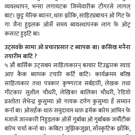
व्यवस्थापन, भन्सा लगायटक जिम्मेवारीक टौगरसे लागल्
बाट। छुट्ट मेरिक ब्यानर, थारु झाँकि, साहिट्यबाचन ओ गिट फे
गा जैना हुइलक ओर्से समय ब्यवस्थापनक लाग फे ओट्र
कसरट हुइटि बा।
उट्सवके सामा ओ प्रचारप्रसार ट ब्यापक बा। कसिख मनैना
तयारीम बाटि ?
५ औं बार्सिक उट्सबम साहित्यकारन् बरवार टिउह्वारक स्वाड
आए कैक ब्यापक टयारि कर्टि बाटि। कार्यक्रमम बरिष्ठ
साहित्यकार तथा पत्रकार कृष्णराज सर्बहारी, लेखक तथा
गीटकार सुशील चौधरी, लेखिका बालिका चौधरी, रेडियो
प्रस्तोता सेभेन्द्र कुसुम्या ओ गायक दर्पण कुसुम्या हँ सम्मान
कर्ना बा। ओसहँक थारु समुदायम थारु ढर्मक बारेम आभिन फे
मजासे जानकारी निहुइलक ओर्से गुर्बाबा ओ गुर्बाबक जर्मौटीक
बारेम चर्चा कर्ना बा। कबिटा जुझिकजुझा, साँस्कृटिक झाँकि,