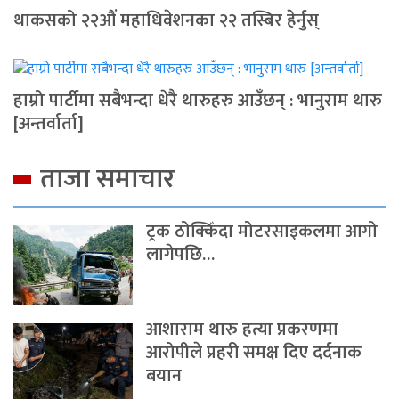
थाकसको २२औं महाधिवेशनका २२ तस्बिर हेर्नुस्
हाम्रो पार्टीमा सबैभन्दा धेरै थारुहरु आउँछन् : भानुराम थारु
[अन्तर्वार्ता]
ताजा समाचार
ट्रक ठोक्किँदा मोटरसाइकलमा आगो
लागेपछि…
आशाराम थारु हत्या प्रकरणमा
आरोपीले प्रहरी समक्ष दिए दर्दनाक
बयान