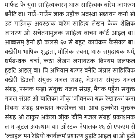
मार्फट फे युवा साहित्यकारन् थारु साहित्यक बारेम जागरुग
बनैटि बा। गाउँ–गाउँम जाक उहाँक अवस्था अध्ययन कर्ना ओ
उह गाउँमक् अवस्ठाक बारेम साहित्य लेखन कैक शैक्षिक
जागरण ओ सचेतनामुलक साहित्य बाचन कर्टि आइल् बा।
आब्बसम् हेर्ना हो कलसे ६० से बहुट कार्यक्रम कैसेक्ल बा।
बखेरीम भाषिक शुद्धता, मौलिक रचना, थारु समुदायक धर्म,
धर्मग्रन्थक चर्चा, कठा लेखन लगायटक बिषयम छलफल
हुइटि आइल् बा। यि अभियान बल्गर बनैटि जंग्रार साहित्यिक
बखेरी डिउली संयुक्त गजल संग्रह, जेउनास संयुक्त गजल
संग्रह, पस्नक पन्ह्वा संयुक्त गजल संग्रह, मैयक पहुँरा संयुक्त
गजल संग्रह ओ बालिका जीक् ‘जीवनका बक्र रेखाहरु’ कना
निबन्ध संग्रह प्रकाशन करसेक्ल बा। आब हल्कोरा मुक्तक
संग्रह ओ ठाकुर अकेला जी्क ‘बौनि गजल संग्रह’ प्रकाशनक
लाग जुटल अवस्थाम बा। ओस्टक नेपालक १६ ठो एफएम से
‘ल्वाह्रल मन रेडियो कार्यक्रम’ प्रशारण हुइटि आइल् बा ओ डुठो