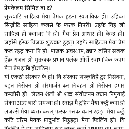
प्रेमकेलम सिमित बा ट?
सुरुवाटि साहित्य मैया प्रेमक हुइना स्वभाविक हो। उहिंका
सिख्नौटि साहित्य कलसे फे फरक निपरी। उहफे यिह जो
साहित्य हो कनाभर नि हो। मैया प्रेम आधार हो। केन्द्र हो।
जहाँसे हरेक चिजक शुरुवाट हुइठ्। उहफे साहित्यम मैया प्रेम
केल रहठ् कना नि हो। पाछक अवस्थाम, ढ्यार जसिन सर्जक
हुँक्र गजल ओ मुक्तक्क प्रभाब पर्लक ओर्से स्वाभाविक रुपम
मैया प्रेम हाबि होजैठिन्।
यी एकठो संस्कार फे हो। यि संस्कार संस्कृतिहँ टुर निसेक्ना,
बड्ल निसेक्ना ओ परिमार्जन कर निचहना ओ निसेक्ना हमार
कम्जोरी हो। लेखन शैली ओ शब्द संयोजनम ढ्यान निपुगाई
सेक्ना अउर भारी समस्या हो। स्वाझ मै टुहिन मैया कर्ठुं कना हो
लजरसे मैया ब्यक्त करल् फरक फरक वजन रहठ्। मैया कर्ठु
कटि घरिम मैयक प्रादुर्भाव निहुइठ्। मैया फिलिंग हो। यि
फिलिंग हँ हम्र साहित्यम ठाह्र ब्यक्त कर्ना अभ्यास बा। लरम,