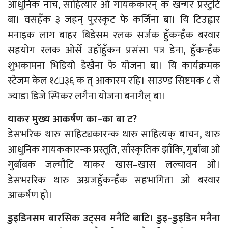
आधुनिक नाच, साहित्यार ओ गायककारन् क खन्गर प्रस्टुटि
बा। वसहँक ३ जहन् पुरस्कृट फे कर्जिना बा। यि टिउह्वार
मनाइक लाग बाहर बिडेसम रलक सर्जक हुँकन्हँक बरवार
सहयोग रलक ओर्से उहाँहुँकन प्रसंसा पत्र डेना, हुँकन्हँक
शुभकामना भिडियो डेखैना फे योजना बा। यि कार्यक्रमक
स्टेजम केल १८३६ क त् आकारम रहि। साउण्ड सिष्टमक ८ से
ज्याडा डिजे स्पिकर लगैना योजना बनागैल् बा।
याकर मुख्य आकर्षण का–का बा ट?
डेसभरिक थारु साहिट्यकारन्क थारु साहित्यक् बाचन, थारु
आधुनिक गायककारन्क प्रस्तूति, साँस्कृतिक झाँकि, गुर्बाबा ओ
गुर्बाबक जल्मौटि याकर खास–खास लल्चावन ओ।
डेसभररिक थारु अग्रजहुँकन्हँक सहभागिता ओ बरवार
आकर्षण हो।
डुइडिनसम बारसिक उट्सव मनैटि बाटि। डुइ–डुइडिन मनैना