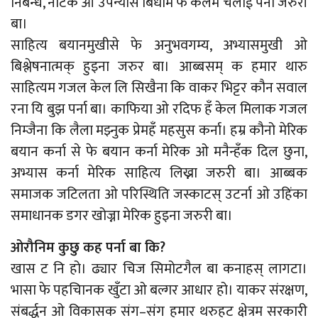
निबन्ध, नाटक ओ उपन्यास बिधाम फे कलम चलाई पर्ना जरुरी
बा।
साहित्य बयानमुखीसे फे अनुभवगम्य, अभ्यासमुखी ओ
बिश्लेषनात्मक् हुइना जरुर बा। आब्बसम् क हमार थारु
साहित्यम गजल केल लि सिखैना कि वाकर भिट्टर कौन सवाल
रना यि बुझ पर्ना बा। काफिया ओ रदिफ हँ केल मिलाक गजल
निम्जैना कि लैला मझ्नुक प्रेमहँ महसुस कर्ना। हम्र कौनो मेरिक
बयान कर्ना से फे बयान कर्ना मेरिक ओ मनैन्हँक दिल छुना,
अभ्यास कर्ना मेरिक साहित्य लिख्ना जरुरी बा। आब्बक
समाजक जटिलता ओ परिस्थिति जस्काटस् उटर्ना ओ उहिंका
समाधानक डगर खोज्ना मेरिक हुइना जरुरी बा।
ओरौनिम कुछु कह पर्ना बा कि?
खास ट नि हो। ढ्यार चिज सिमोटगैल बा कनाहस् लागटा।
भासा फे पहचिानक खुँटा ओ बल्गर आधार हो। याकर संरक्षण,
संबर्द्धन ओ विकासक संग–संग हमार थरुहट क्षेत्रम सरकारी