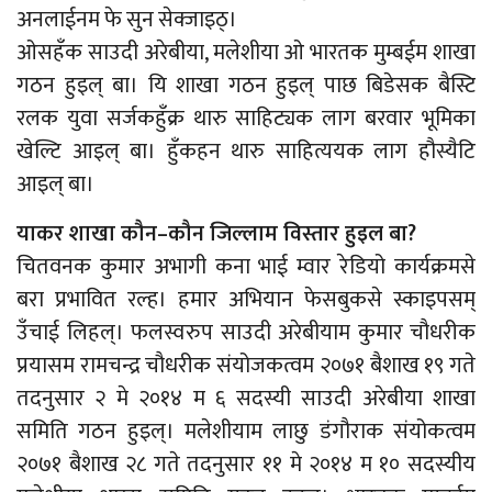
अनलाईनम फे सुन सेक्जाइठ्।
ओसहँक साउदी अरेबीया, मलेशीया ओ भारतक मुम्बईम शाखा
गठन हुइल् बा। यि शाखा गठन हुइल् पाछ बिडेसक बैस्टि
रलक युवा सर्जकहुँक्र थारु साहिट्यक लाग बरवार भूमिका
खेल्टि आइल् बा। हुँकहन थारु साहित्ययक लाग हौस्यैटि
आइल् बा।
याकर शाखा कौन–कौन जिल्लाम विस्तार हुइल बा?
चितवनक कुमार अभागी कना भाई म्वार रेडियो कार्यक्रमसे
बरा प्रभावित रल्ह। हमार अभियान फेसबुकसे स्काइपसम्
उँचाई लिहल्। फलस्वरुप साउदी अरेबीयाम कुमार चौधरीक
प्रयासम रामचन्द्र चौधरीक संयोजकत्वम २०७१ बैशाख १९ गते
तदनुसार २ मे २०१४ म ६ सदस्यी साउदी अरेबीया शाखा
समिति गठन हुइल्। मलेशीयाम लाछु डंगौराक संयोकत्वम
२०७१ बैशाख २८ गते तदनुसार ११ मे २०१४ म १० सदस्यीय