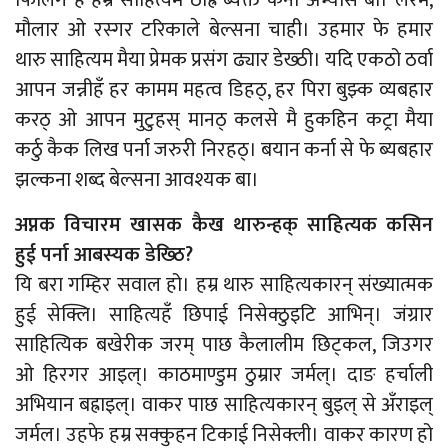
मौलार ओ रस्गर टरिकाले बेल्सना चाही। उहमार फे हमार
थारु साहित्यम मैया प्रेमक प्रसंग ढ्यार डेख्ठी। यदि एकठो ठर्वा
आपन जन्नीहँ हर कामम महत्व डिहठ्, हर पिरा बुझ्क व्यबहार
करठ् ओ आपन मुटुहस् मानठ् कलसे मै हुकहिन कट्रा मैया
कर्ठु कैक लिख पर्ना जरुरी निरहठ्। बयान कर्ना से फे ब्यबहार
झल्कना शब्द बेल्सना आवश्यक बा।
अप्नक विचारम खासक कैख थारुन्हक् साहित्यक कसिन
हुई पर्ना आबस्यक डेख्ठि?
यि बरा गम्हिर सवाल हो। हम्र थारु साहित्यकारन् संख्यात्मक
हुई सेक्लि। साहित्यहँ छिपाई निसेक्ठुइटि आभिन्। जंग्रार
साहित्यिक बखेरीक जरम् पाछ कैलालीम छिट्कल, जिउगर
ओ हिरगर आइल्। काठमाण्डुम ठुम्रार जर्मल्। दाङ हर्चाली
अभियान बह्राइल्। वाकर पाछ साहित्यकारन् बुइल् से अँराइल्
जर्मल। उहफे हम्र सक्कुहन टिकाई निसेक्ली। वाकर कारण हो