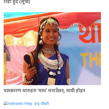
रिहा हुँदै (सूची)
यसकारण थारुहरु ‘माघ’ मनाउँछन्, माघी होइन