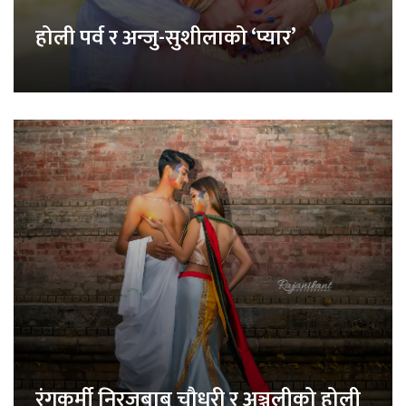
होली पर्व र अन्जु-सुशीलाको ‘प्यार’
रंगकर्मी निरजबाबु चौधरी र अञ्जलीको होली