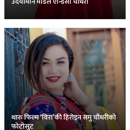
उदयीमान मोडेल एन्डिसा चौधरी
थारु फिल्म ‘विरा’की हिरोइन समु चौधरीको
फोटोसुट