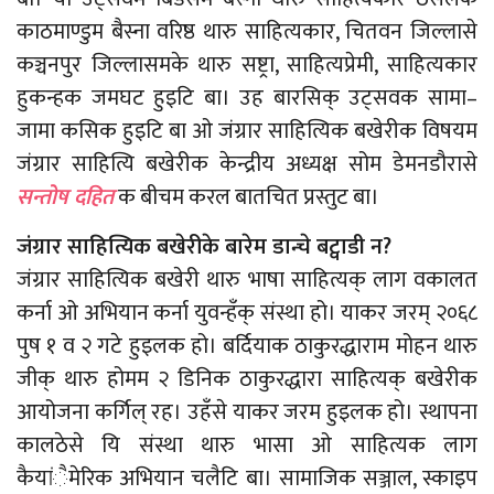
काठमाण्डुम बैस्ना वरिष्ठ थारु साहित्यकार, चितवन जिल्लासे
कञ्चनपुर जिल्लासमके थारु सष्ट्रा, साहित्यप्रेमी, साहित्यकार
हुकन्हक जमघट हुइटि बा। उह बारसिक् उट्सवक सामा–
जामा कसिक हुइटि बा ओ जंग्रार साहित्यिक बखेरीक विषयम
जंग्रार साहित्यि बखेरीक केन्द्रीय अध्यक्ष सोम डेमनडौरासे
सन्तोष दहित
क बीचम करल बातचित प्रस्तुट बा।
जंग्रार साहित्यिक बखेरीके बारेम डान्चे बट्वाडी न?
जंग्रार साहित्यिक बखेरी थारु भाषा साहित्यक् लाग वकालत
कर्ना ओ अभियान कर्ना युवन्हँक् संस्था हो। याकर जरम् २०६८
पुष १ व २ गटे हुइलक हो। बर्दियाक ठाकुरद्धाराम मोहन थारु
जीक् थारु होमम २ डिनिक ठाकुरद्धारा साहित्यक् बखेरीक
आयोजना कर्गिल् रह। उहँसे याकर जरम हुइलक हो। स्थापना
कालठेसे यि संस्था थारु भासा ओ साहित्यक लाग
कैयांैमेरिक अभियान चलैटि बा। सामाजिक सञ्जाल, स्काइप