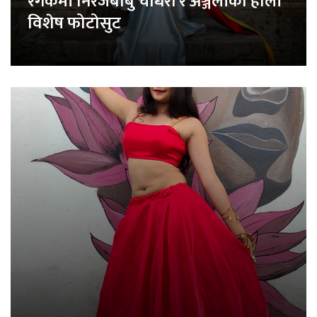
रंगकर्मी निरजबाबु चौधरी र अञ्जलीको होली
विशेष फोटोसुट