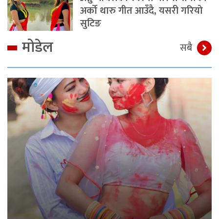
अर्को थारु गीत आउँदै, यसरी गरियो
सुटिङ
मोडेल
सबै