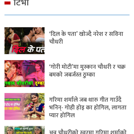
टिभी
‘दिल के पता’ खोज्दै नरेश र सविना
चौधरी
‘गोरी मोटी’मा मुस्कान चौधरी र चक्र
बमको जबर्जस्त ठुम्का
गरिमा शर्माले जब थारु गीत गाउँदै
भनिन्- गोही होइ का होगिल, लागता
प्यार होगिल
अन्नु चौधरीको स्वरमा गरिमा शर्माको