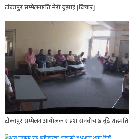
टीकापुर सम्मेलनप्रति मेरो बुझाई [विचार]
टीकापुर सम्मेलन आयोजक र प्रशासनबीच ७ बुँदे सहमति