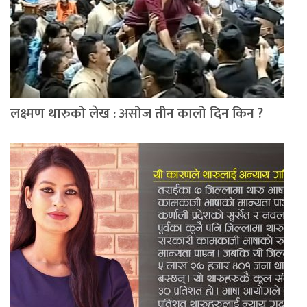
लक्ष्मण थारुको लेख : असोज तीन कालो दिन किन ?