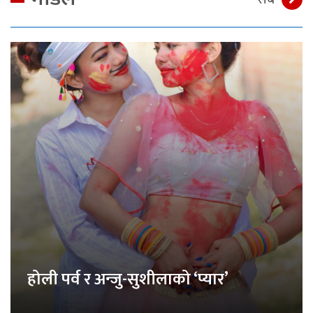
होली पर्व र अन्जु-सुशीलाको ‘प्यार’