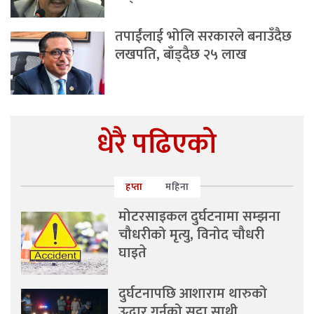
तपाईंलाई भोलि सरकारले बनाउँदैछ
लखपति, बाँड्दैछ २५ लाख
धेरै पढिएको
हप्ता
महिना
मोटरसाइकल दुर्घटनामा सम्झना
चौधरीको मृत्यु, विनोद चौधरी
घाइते
दुर्घटनापछि आशाराम थारुको
उद्धार गर्नुको सट्टा साथी