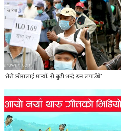
‘तेरो छोरालाई मार्‍यौं, रो बुढी भन्दै रुन लगाउँथे’