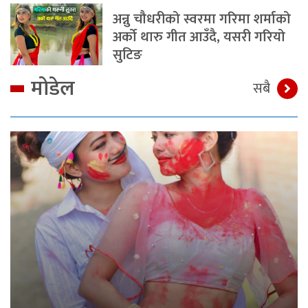
अन्नु चौधरीको स्वरमा गरिमा शर्माको
अर्को थारु गीत आउँदै, यसरी गरियो
सुटिङ
मोडेल
सबै