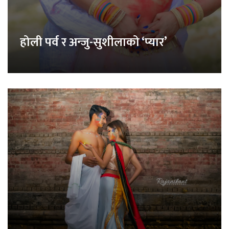
होली पर्व र अन्जु-सुशीलाको ‘प्यार’