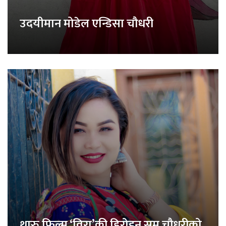
उदयीमान मोडेल एन्डिसा चौधरी
थारु फिल्म ‘विरा’की हिरोइन समु चौधरीको