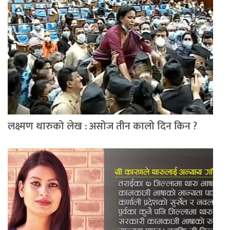
लक्ष्मण थारुको लेख : असोज तीन कालो दिन किन ?