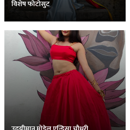
विशेष फोटोसुट
उदयीमान मोडेल एन्डिसा चौधरी