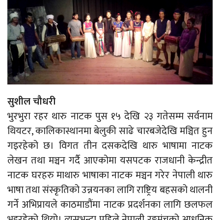
सुशील चौधरी
भुरभुरा रहर थारु नाटक पुस १५ देखि २३ गतेसम्म सर्वनाम
थियटर, कालिकास्थानमा बेलुकी साढे चारबजेदेखि मञ्चित हुन
गइरहेको छ। विगत तीन दसकदेखि थारु भाषामा नाटक
लेखन तथा मञ्चन गर्दै आएकोमा यसपटक राजधानी केन्द्रीत
नाटक घरहरु माथारु भाषाका नाटक मञ्चन गरेर नेपाली थारु
भाषा तथा संस्कृतिको उन्नयनका लागि राष्ट्रिय बहसको थालनी
गर्ने अभिप्रायले काठमाडौंमा नाटक प्रदर्शनका लागि छलफल
भइरहेको थियो। त्यसभन्दा पहिले नेपाली रङ्गमंचको आधुनिक