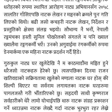
धरोहरको रुपमा स्थापित आरोहण नाट्य अभियानसँग २०५८
सालतिर गाँसिएपछि नाटक लेखन र मञ्चनको क्रमले पुनः गति
लिएको थियो। बढी जसो कचहरी नाटक लेखन, निर्देशन र
प्रस्तुतिको क्षेत्रमा संलग्न भइयो। सौभाग्य नै भनौं, नेपाली
रङ्गमंचका हस्ती सुनिल पोखरेलको संगतले म पनि ख्याल
ख्यालैमा रङ्गगकर्मी भएँ। उनको अगुवाईमा रंगकर्मीको रुपमा
डेनमार्कमा एक महिना नाटक प्रदर्शन गर्दै हिंडे।
गुरुकुल नाट्य घर खुलेदेखि नै म काठमाडौंमा मञ्चित हुने
धरैजसो नाटकहरु हेरेको छु। त्यसपछिका दिनमा राजन
खतिवडाको सक्रियतामा खुलेको मण्डला नाटक घर होस् की
शिल्पी थिएटर या सर्वनाम लगायतका नाटक घरहरुमा
पागलजस्तै गरी भौँतारिएको छु। सहृदयी साथी कृष्णराज
सर्वहारीको धेरै लामो घोचाईपछि थारु नाटक संग्रह प्रकाशन
गर्ने ध्याउन्नमा नाटक लेख्दै गर्दा नाटक भुरभुरा रहर लेख्ने