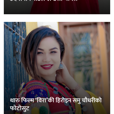
थारु फिल्म ‘विरा’की हिरोइन समु चौधरीको
फोटोसुट