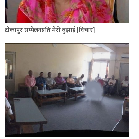
टीकापुर सम्मेलनप्रति मेरो बुझाई [विचार]