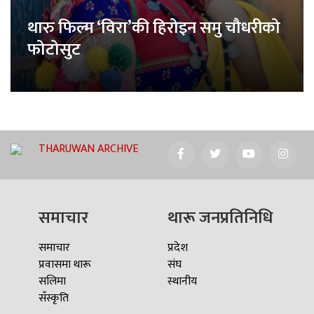
थारु फिल्म ‘विरा’की हिरोइन समु चौधरीको
फोटोसुट
THARUWAN ARCHIVE
समाचार
थारू जनप्रतिनिधि
समाचार
प्रदेश
प्रवासमा थारू
संघ
सलिमा
स्थानीय
सँस्कृति